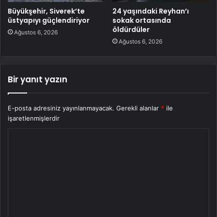
Büyükşehir, Siverek’te
24 yaşındaki Reyhan’ı
üstyapıyı güçlendiriyor
sokak ortasında
öldürdüler
Ağustos 6, 2026
Ağustos 6, 2026
Bir yanıt yazın
E-posta adresiniz yayınlanmayacak.
Gerekli alanlar
*
ile
işaretlenmişlerdir
Y
o
r
u
m
*