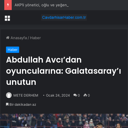
AKP’li yönetici, oğlu ve yeğeni silahlı saldırıda hayatını kaybetti
Menü
Anasayfa
/
Haber
Haber
Abdullah Avcı’dan
oyuncularına: Galatasaray’ı
unutun
METE DERHEM
Ocak 24, 2024
0
0
Bir dakikadan az