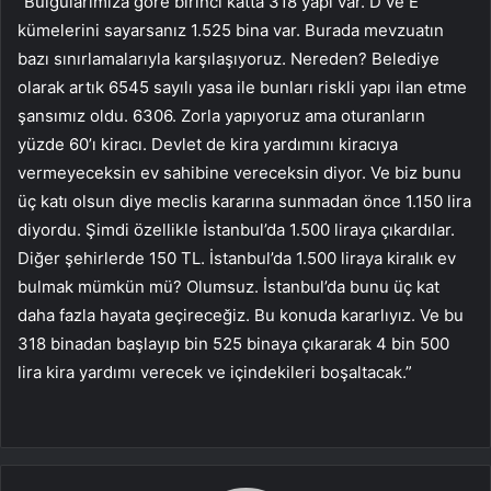
“Bulgularımıza göre birinci katta 318 yapı var. D ve E
kümelerini sayarsanız 1.525 bina var. Burada mevzuatın
bazı sınırlamalarıyla karşılaşıyoruz. Nereden? Belediye
olarak artık 6545 sayılı yasa ile bunları riskli yapı ilan etme
şansımız oldu. 6306. Zorla yapıyoruz ama oturanların
yüzde 60’ı kiracı. Devlet de kira yardımını kiracıya
vermeyeceksin ev sahibine vereceksin diyor. Ve biz bunu
üç katı olsun diye meclis kararına sunmadan önce 1.150 lira
diyordu. Şimdi özellikle İstanbul’da 1.500 liraya çıkardılar.
Diğer şehirlerde 150 TL. İstanbul’da 1.500 liraya kiralık ev
bulmak mümkün mü? Olumsuz. İstanbul’da bunu üç kat
daha fazla hayata geçireceğiz. Bu konuda kararlıyız. Ve bu
318 binadan başlayıp bin 525 binaya çıkararak 4 bin 500
lira kira yardımı verecek ve içindekileri boşaltacak.”