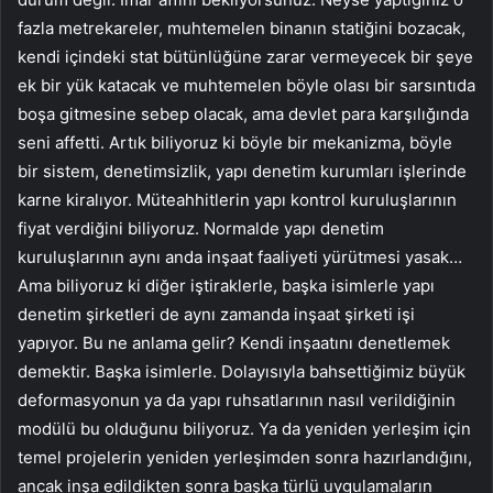
fazla metrekareler, muhtemelen binanın statiğini bozacak,
kendi içindeki stat bütünlüğüne zarar vermeyecek bir şeye
ek bir yük katacak ve muhtemelen böyle olası bir sarsıntıda
boşa gitmesine sebep olacak, ama devlet para karşılığında
seni affetti. Artık biliyoruz ki böyle bir mekanizma, böyle
bir sistem, denetimsizlik, yapı denetim kurumları işlerinde
karne kiralıyor. Müteahhitlerin yapı kontrol kuruluşlarının
fiyat verdiğini biliyoruz. Normalde yapı denetim
kuruluşlarının aynı anda inşaat faaliyeti yürütmesi yasak…
Ama biliyoruz ki diğer iştiraklerle, başka isimlerle yapı
denetim şirketleri de aynı zamanda inşaat şirketi işi
yapıyor. Bu ne anlama gelir? Kendi inşaatını denetlemek
demektir. Başka isimlerle. Dolayısıyla bahsettiğimiz büyük
deformasyonun ya da yapı ruhsatlarının nasıl verildiğinin
modülü bu olduğunu biliyoruz. Ya da yeniden yerleşim için
temel projelerin yeniden yerleşimden sonra hazırlandığını,
ancak inşa edildikten sonra başka türlü uygulamaların