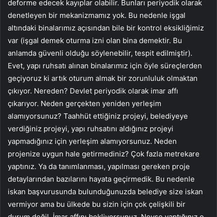
deforme edecek kayıplar olabilir. Bunları periyodik olarak
denetleyen bir mekanizmamız yok. Bu nedenle işgal
altındaki binalarımız açısından bile bir kontrol eksikliğimiz
var (işgal demek oturma izni olan bina demektir. Bu
anlamda güvenli olduğu söylenebilir, tespit edilmiştir).
Evet, yapı ruhsatı alınan binalarımız için öyle süreçlerden
geçiyoruz ki artık oturum almak bir zorunluluk olmaktan
çıkıyor. Nereden? Devlet periyodik olarak imar affı
çıkarıyor. Neden gerçekten yeniden yerleşim
alamıyorsunuz? Taahhüt ettiğiniz projeyi, belediyeye
verdiğiniz projeyi, yapı ruhsatını aldığınız projeyi
yapmadığınız için yerleşim alamıyorsunuz. Neden
projenize uygun hale getirmediniz? Çok fazla metrekare
yaptınız. Ya da tanımlanması, yapılması gereken proje
detaylarından bazılarını hayata geçirmedik. Bu nedenle
iskan başvurusunda bulunduğunuzda belediye size iskan
vermiyor ama bu ülkede bu sizin için çok çelişkili bir
durum değil. İmar affını bekliyorsunuz. Neyse yaptığınız o