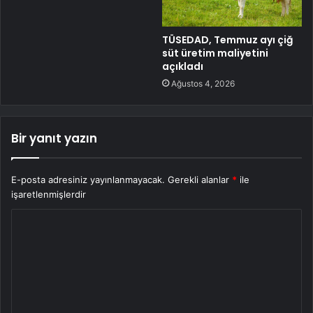
TÜSEDAD, Temmuz ayı çiğ
süt üretim maliyetini
açıkladı
Ağustos 4, 2026
Bir yanıt yazın
E-posta adresiniz yayınlanmayacak.
Gerekli alanlar
*
ile
işaretlenmişlerdir
Y
o
r
u
m