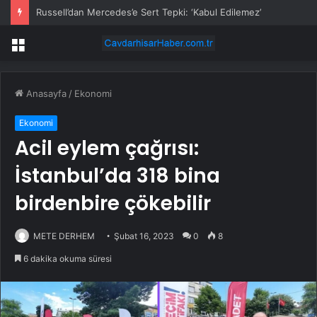
Russell’dan Mercedes’e Sert Tepki: ‘Kabul Edilemez’
Menü
Anasayfa
/
Ekonomi
Ekonomi
Acil eylem çağrısı:
İstanbul’da 318 bina
birdenbire çökebilir
METE DERHEM
Şubat 16, 2023
0
8
6 dakika okuma süresi