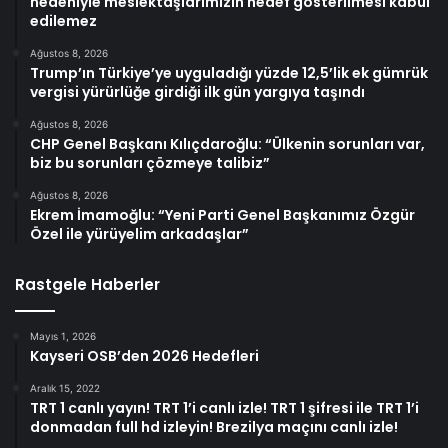
nedeniyle meslektaşlarımızın hedef gösterilmesi kabul
edilemez
Ağustos 8, 2026
Trump’ın Türkiye’ye uyguladığı yüzde 12,5’lik ek gümrük
vergisi yürürlüğe girdiği ilk gün yargıya taşındı
Ağustos 8, 2026
CHP Genel Başkanı Kılıçdaroğlu: “Ülkenin sorunları var,
biz bu sorunları çözmeye talibiz”
Ağustos 8, 2026
Ekrem İmamoğlu: “Yeni Parti Genel Başkanımız Özgür
Özel ile yürüyelim arkadaşlar”
Rastgele Haberler
Mayıs 1, 2026
Kayseri OSB’den 2026 Hedefleri
Aralık 15, 2022
TRT 1 canlı yayın! TRT 1’i canlı izle! TRT 1 şifresi ile TRT 1’i
donmadan full hd izleyin! Brezilya maçını canlı izle!