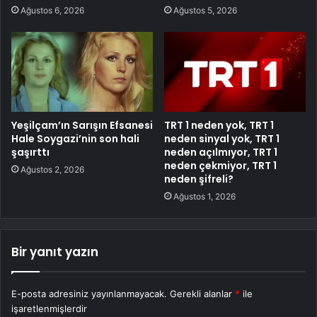
Ağustos 6, 2026
Ağustos 5, 2026
Yeşilçam’ın Sarışın Efsanesi
TRT 1 neden yok, TRT 1
Hale Soygazi’nin son hali
neden sinyal yok, TRT 1
şaşırttı
neden açılmıyor, TRT 1
neden çekmiyor, TRT 1
Ağustos 2, 2026
neden şifreli?
Ağustos 1, 2026
Bir yanıt yazın
E-posta adresiniz yayınlanmayacak.
Gerekli alanlar
*
ile
işaretlenmişlerdir