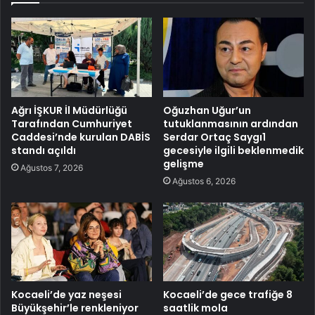
Ağrı İŞKUR İl Müdürlüğü
Oğuzhan Uğur’un
Tarafından Cumhuriyet
tutuklanmasının ardından
Caddesi’nde kurulan DABİS
Serdar Ortaç Saygı1
standı açıldı
gecesiyle ilgili beklenmedik
gelişme
Ağustos 7, 2026
Ağustos 6, 2026
Kocaeli’de yaz neşesi
Kocaeli’de gece trafiğe 8
Büyükşehir’le renkleniyor
saatlik mola