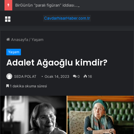
BirGün’ün “paralı figüran” iddiası… ÇGD: Haber nedeniyle meslektaşlarımızın hedef gösterilmesi kabul edilemez
Menü
Anasayfa
/
Yaşam
Yaşam
Adalet Ağaoğlu kimdir?
SEDA POLAT
Ocak 14, 2023
0
16
1 dakika okuma süresi