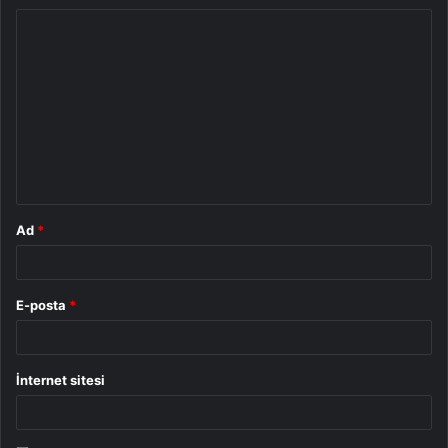
Y
o
r
u
m
*
Ad
*
E-posta
*
İnternet sitesi