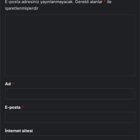
E-posta adresiniz yayınlanmayacak.
Gerekli alanlar
*
ile
işaretlenmişlerdir
Y
o
r
u
m
*
Ad
*
E-posta
*
İnternet sitesi