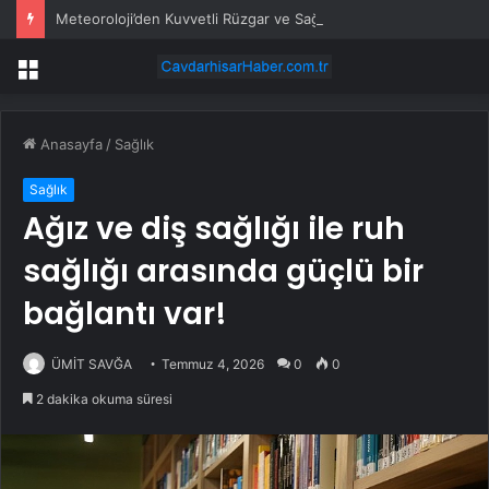
Meteoroloji’den Kuvvetli Rüzgar ve Sağanak Uyarısı
Menü
Anasayfa
/
Sağlık
Sağlık
Ağız ve diş sağlığı ile ruh
sağlığı arasında güçlü bir
bağlantı var!
ÜMİT SAVĞA
Temmuz 4, 2026
0
0
2 dakika okuma süresi