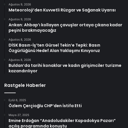
Ağustos 9, 2026
Meteoroloji’den Kuvvetli Rüzgar ve Sağanak Uyarısı
Ağustos 9, 2026
Arıkan: Ahbap’ı kollayan çavuşlar ortaya çıkana kadar
peşini bırakmayacağız
Ağustos 8, 2026
DİSK Basın-İş’ten Gürsel Tekin’e Tepki: Basın
Özgürlüğünü Hedef Alan Yaklaşımı Kınıyoruz
Ağustos 8, 2026
Buldan’da tarihi konaklar ve kadın girişimciler turizme
kazandırılıyor
Rastgele Haberler
Eylül 6, 2025
Özlem Çerçioğlu CHP’den İstifa Etti
Mayıs 27, 2025
Emine Erdoğan “Anadoludakiler Kapadokya Pazarı”
açılış programında konuştu