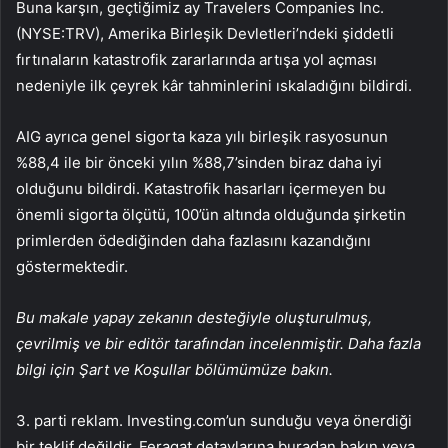
Buna karşın, geçtiğimiz ay Travelers Companies Inc.
(NYSE:TRV), Amerika Birleşik Devletleri’ndeki şiddetli
fırtınaların katastrofik zararlarında artışa yol açması
nedeniyle ilk çeyrek kâr tahminlerini ıskaladığını bildirdi.
AIG ayrıca genel sigorta kaza yılı birleşik rasyosunun
%88,4 ile bir önceki yılın %88,7’sinden biraz daha iyi
olduğunu bildirdi. Katastrofik hasarları içermeyen bu
önemli sigorta ölçütü, 100’ün altında olduğunda şirketin
primlerden ödediğinden daha fazlasını kazandığını
göstermektedir.
Bu makale yapay zekanın desteğiyle oluşturulmuş,
çevrilmiş ve bir editör tarafından incelenmiştir. Daha fazla
bilgi için Şart ve Koşullar bölümümüze bakın.
3. parti reklam. Investing.com’un sunduğu veya önerdiği
bir teklif değildir. Feragat detaylarına
buradan
bakın veya