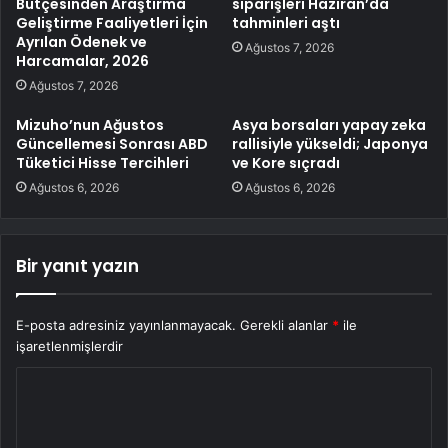
Bütçesinden Araştırma
siparişleri Haziran’da
Geliştirme Faaliyetleri İçin
tahminleri aştı
Ayrılan Ödenek ve
Ağustos 7, 2026
Harcamalar, 2026
Ağustos 7, 2026
Mizuho’nun Ağustos
Asya borsaları yapay zeka
Güncellemesi Sonrası ABD
rallisiyle yükseldi; Japonya
Tüketici Hisse Tercihleri
ve Kore sıçradı
Ağustos 6, 2026
Ağustos 6, 2026
Bir yanıt yazın
E-posta adresiniz yayınlanmayacak.
Gerekli alanlar
*
ile
işaretlenmişlerdir
Y
o
r