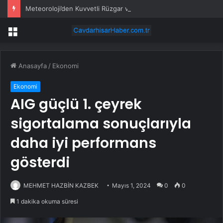
Meteoroloji’den Kuvvetli Rüzgar ve Sağanak Uyarısı
Menü
Anasayfa
/
Ekonomi
Ekonomi
AIG güçlü 1. çeyrek
sigortalama sonuçlarıyla
daha iyi performans
gösterdi
MEHMET HAZBİN KAZBEK
Mayıs 1, 2024
0
0
1 dakika okuma süresi