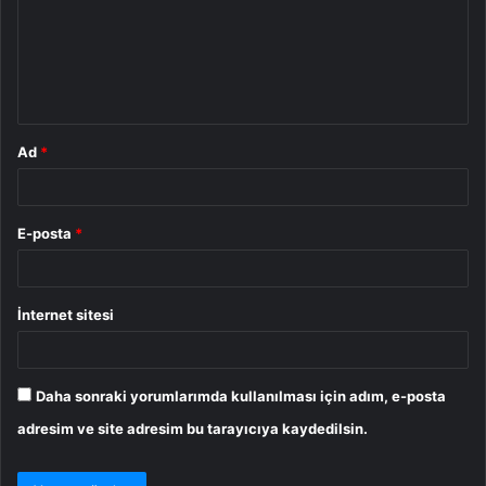
u
m
*
Ad
*
E-posta
*
İnternet sitesi
Daha sonraki yorumlarımda kullanılması için adım, e-posta
adresim ve site adresim bu tarayıcıya kaydedilsin.