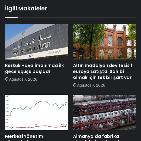
İlgili Makaleler
Kerkük Havalimanı’nda ilk
Altın madalyalı dev tesis 1
gece uçuşu başladı
euroya satışta: Sahibi
olmak için tek bir şart var
Ağustos 7, 2026
Ağustos 7, 2026
Merkezi Yönetim
Almanya’da fabrika