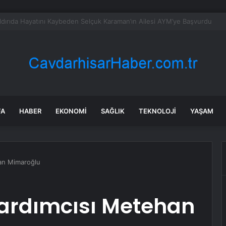
ji’den Kuvvetli Rüzgar ve Sağanak Uyarısı
FA
HABER
EKONOMI
SAĞLIK
TEKNOLOJI
YAŞAM
han Mimaroğlu
yardımcısı Metehan