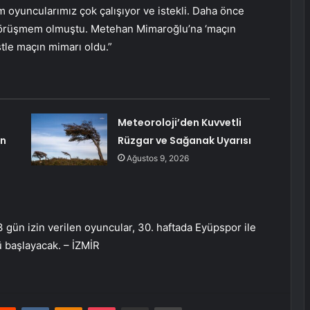
m oyuncularımız çok çalışıyor ve istekli. Daha önce
 görüşmem olmuştu. Metehan Mimaroğlu’na ‘maçın
tle maçın mimarı oldu.”
Meteoroloji’den Kuvvetli
ın
Rüzgar ve Sağanak Uyarısı
Ağustos 9, 2026
 gün izin verilen oyuncular, 30. haftada Eyüpspor ile
 başlayacak. – İZMİR
erest
Reddit
VKontakte
Odnoklassniki
Pocket
E-Posta ile paylaş
Yazdır