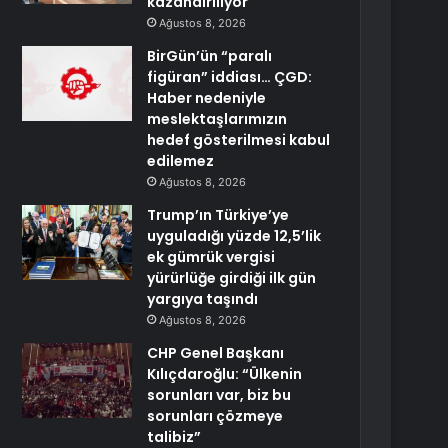
kazandırılıyor
Ağustos 8, 2026
BirGün’ün “paralı
figüran” iddiası… ÇGD:
Haber nedeniyle
meslektaşlarımızın
hedef gösterilmesi kabul
edilemez
Ağustos 8, 2026
Trump’ın Türkiye’ye
uyguladığı yüzde 12,5’lik
ek gümrük vergisi
yürürlüğe girdiği ilk gün
yargıya taşındı
Ağustos 8, 2026
CHP Genel Başkanı
Kılıçdaroğlu: “Ülkenin
sorunları var, biz bu
sorunları çözmeye
talibiz”