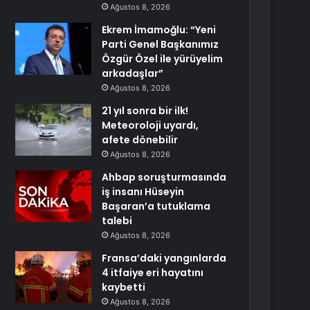
Ağustos 8, 2026
Ekrem İmamoğlu: “Yeni
Parti Genel Başkanımız
Özgür Özel ile yürüyelim
arkadaşlar”
Ağustos 8, 2026
21 yıl sonra bir ilk!
Meteoroloji uyardı,
afete dönebilir
Ağustos 8, 2026
Ahbap soruşturmasında
iş insanı Hüseyin
Başaran’a tutuklama
talebi
Ağustos 8, 2026
Fransa’daki yangınlarda
4 itfaiye eri hayatını
kaybetti
Ağustos 8, 2026