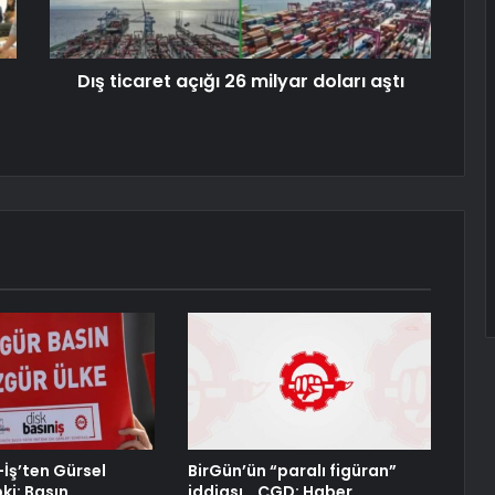
Dış ticaret açığı 26 milyar doları aştı
-İş’ten Gürsel
BirGün’ün “paralı figüran”
ki: Basın
iddiası… ÇGD: Haber