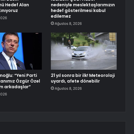
nü Hedef Alan
nedeniyle meslektaşlarımızın
Kınıyoruz
hedef gösterilmesi kabul
edilemez
2026
Ağustos 8, 2026
oğlu: “Yeni Parti
21 yıl sonra bir ilk! Meteoroloji
anımız Özgür Özel
uyardı, afete dönebilir
lim arkadaşlar”
Ağustos 8, 2026
2026