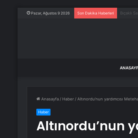
Meteorolo
Pazar, Ağustos 9 2026
Son Dakika Haberleri
ANASAY
Anasayfa
/
Haber
/
Altınordu’nun yardımcısı Mete
Haber
Altınordu’nun 