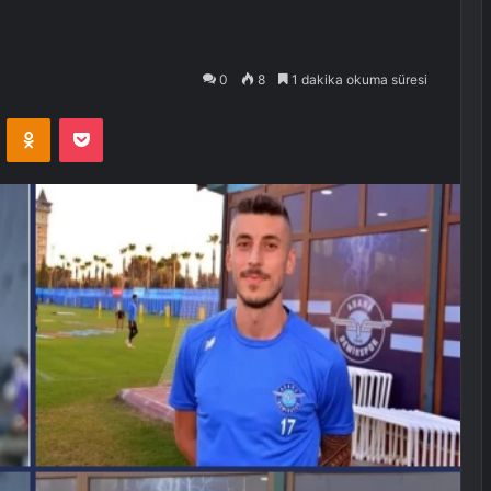
0
8
1 dakika okuma süresi
VKontakte
Odnoklassniki
Pocket