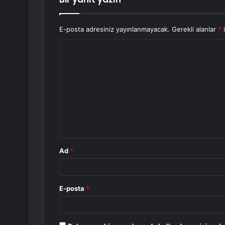
E-posta adresiniz yayınlanmayacak.
Gerekli alanlar
*
i
Y
o
r
u
m
*
Ad
*
E-posta
*