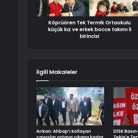
Köprüören Tek Termik Ortaokulu
küçük kız ve erkek bocce takımı il
birincisi
İlgili Makaleler
Arıkan: Ahbap’ı kollayan
DİSK Basın
çavuşlar ortaya çıkana kadar
Tekin’e Tep