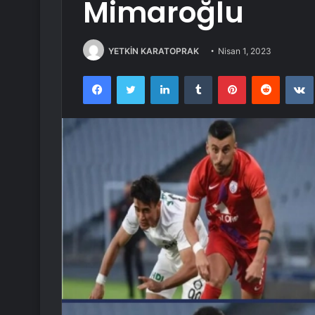
Mimaroğlu
YETKİN KARATOPRAK
Nisan 1, 2023
Facebook
Twitter
LinkedIn
Tumblr
Pinterest
Reddit