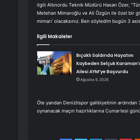
ilgili Altınordu Teknik Müdürü Hasan Özer, “Tü
Metehan Mimaroğlu ve Ali Özgün ile özel bir
mimarı’ olacaksınız. Ben söyledim bugün 3 asis
İlgili Makaleler
Bıçaklı Saldırıda Hayatını
Kaybeden Selçuk Karaman’
Ailesi AYM’ye Başvurdu
Ağustos 9, 2026
Öte yandan Denizlispor galibiyetinin ardından 3
oynanacak maçın hazırlıklarına Cumartesi günü
Facebook
Twitter
LinkedIn
Tumblr
Pint