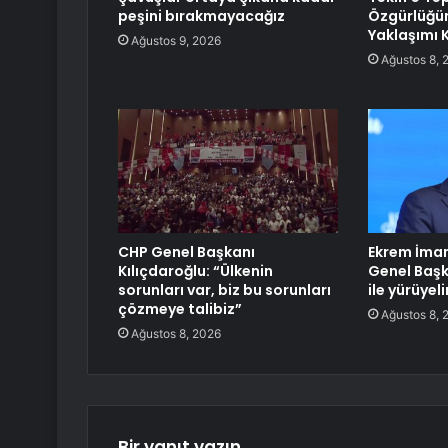
peşini bırakmayacağız
Özgürlüğü
Yaklaşımı 
Ağustos 9, 2026
Ağustos 8, 
CHP Genel Başkanı
Ekrem İmam
Kılıçdaroğlu: “Ülkenin
Genel Başk
sorunları var, biz bu sorunları
ile yürüye
çözmeye talibiz”
Ağustos 8, 
Ağustos 8, 2026
Bir yanıt yazın