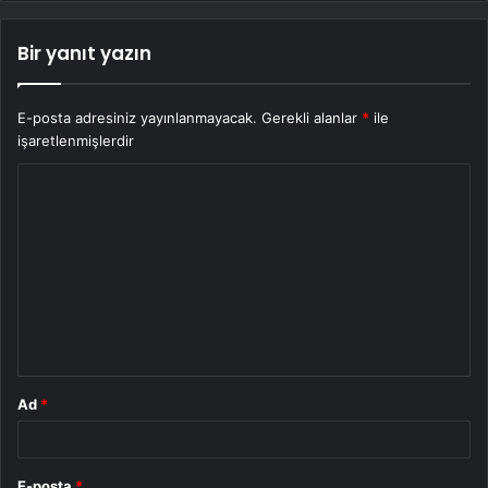
Bir yanıt yazın
E-posta adresiniz yayınlanmayacak.
Gerekli alanlar
*
ile
işaretlenmişlerdir
Y
o
r
u
m
*
Ad
*
E-posta
*