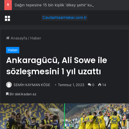
Dağın tepesine 15 bin kişilik ‘dikey şehir’ kurdular: Ne araç var ne cadde
Menü
Anasayfa
/
Haber
Haber
Ankaragücü, Ali Sowe ile
sözleşmesini 1 yıl uzattı
SEMİH KAYMAN KÖSE
Temmuz 1, 2023
0
14
Bir dakikadan az