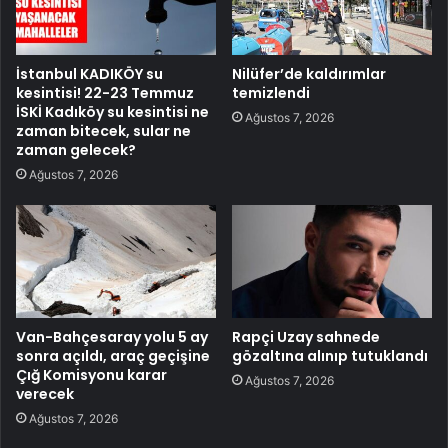
İstanbul KADIKÖY su
Nilüfer’de kaldırımlar
kesintisi! 22-23 Temmuz
temizlendi
İSKİ Kadıköy su kesintisi ne
Ağustos 7, 2026
zaman bitecek, sular ne
zaman gelecek?
Ağustos 7, 2026
Van-Bahçesaray yolu 5 ay
Rapçi Uzay sahnede
sonra açıldı, araç geçişine
gözaltına alınıp tutuklandı
Çığ Komisyonu karar
Ağustos 7, 2026
verecek
Ağustos 7, 2026