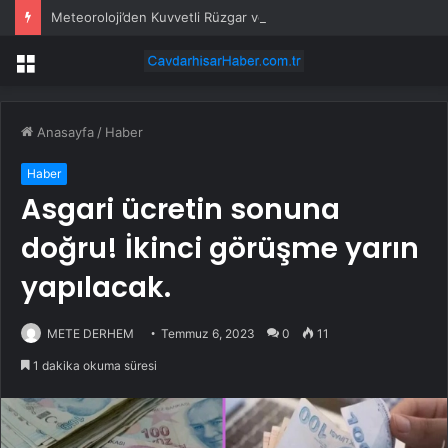
Meteoroloji’den Kuvvetli Rüzgar ve Sağanak Uyarısı
Menü
Anasayfa
/
Haber
Haber
Asgari ücretin sonuna
doğru! İkinci görüşme yarın
yapılacak.
METE DERHEM
Temmuz 6, 2023
0
11
1 dakika okuma süresi