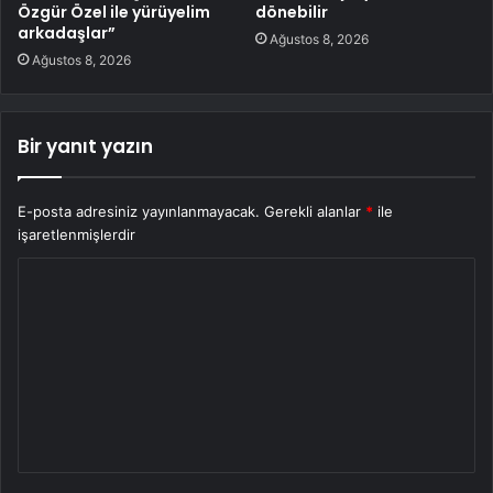
Özgür Özel ile yürüyelim
dönebilir
arkadaşlar”
Ağustos 8, 2026
Ağustos 8, 2026
Bir yanıt yazın
E-posta adresiniz yayınlanmayacak.
Gerekli alanlar
*
ile
işaretlenmişlerdir
Y
o
r
u
m
*