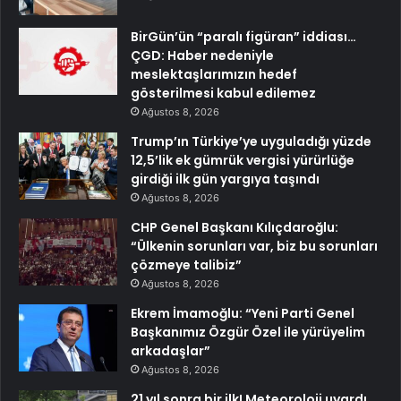
BirGün’ün “paralı figüran” iddiası…
ÇGD: Haber nedeniyle
meslektaşlarımızın hedef
gösterilmesi kabul edilemez
Ağustos 8, 2026
Trump’ın Türkiye’ye uyguladığı yüzde
12,5’lik ek gümrük vergisi yürürlüğe
girdiği ilk gün yargıya taşındı
Ağustos 8, 2026
CHP Genel Başkanı Kılıçdaroğlu:
“Ülkenin sorunları var, biz bu sorunları
çözmeye talibiz”
Ağustos 8, 2026
Ekrem İmamoğlu: “Yeni Parti Genel
Başkanımız Özgür Özel ile yürüyelim
arkadaşlar”
Ağustos 8, 2026
21 yıl sonra bir ilk! Meteoroloji uyardı,