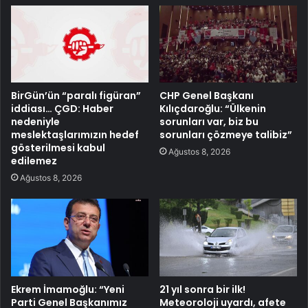
BirGün’ün “paralı figüran”
CHP Genel Başkanı
iddiası… ÇGD: Haber
Kılıçdaroğlu: “Ülkenin
nedeniyle
sorunları var, biz bu
meslektaşlarımızın hedef
sorunları çözmeye talibiz”
gösterilmesi kabul
Ağustos 8, 2026
edilemez
Ağustos 8, 2026
Ekrem İmamoğlu: “Yeni
21 yıl sonra bir ilk!
Parti Genel Başkanımız
Meteoroloji uyardı, afete