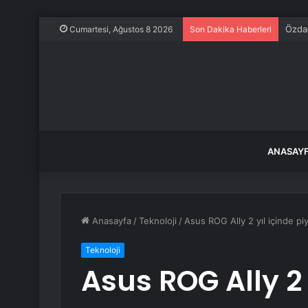
Özdağ
Cumartesi, Ağustos 8 2026
Son Dakika Haberleri
ANASAY
Anasayfa
/
Teknoloji
/
Asus ROG Ally 2 yıl içinde p
Teknoloji
Asus ROG Ally 2 