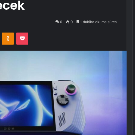
ecek
0
0
1 dakika okuma süresi
VKontakte
Odnoklassniki
Pocket