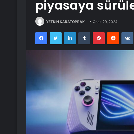
piyasaya sürül
YETKİN KARATOPRAK
Ocak 29, 2024
Facebook
Twitter
LinkedIn
Tumblr
Pinterest
Reddit