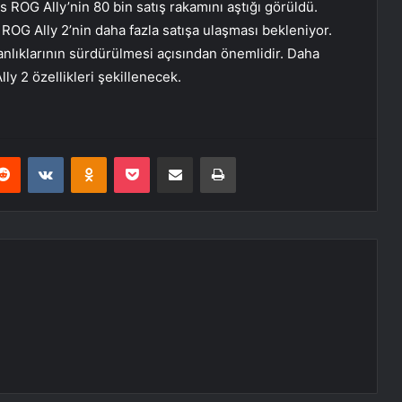
s ROG Ally’nin 80 bin satış rakamını aştığı görüldü.
ROG Ally 2’nin daha fazla satışa ulaşması bekleniyor.
nlıklarının sürdürülmesi açısından önemlidir. Daha
ly 2 özellikleri şekillenecek.
erest
Reddit
VKontakte
Odnoklassniki
Pocket
E-Posta ile paylaş
Yazdır