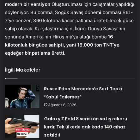
modern bir versiyon
Oluşturulması için çalışmalar yapıldığı
söyleniyor. Bu bomba, Soğuk Savaş dönemi bombası B61-
7’ye benzer, 360 kilotona kadar patlama üretebilecek güce
sahip olacak. Karşılaştırma için, İkinci Dünya Savaşı’nın
sonunda Amerika’nın Hiroşima’ya attığı bomba
16
kilotonluk bir güce sahipti, yani 16.000 ton TNT’ye
eşdeğer bir patlama üretti.
İlgili Makaleler
Russell’dan Mercedes’e Sert Tepki:
‘Kabul Edilemez’
Ağustos 6, 2026
Galaxy Z Fold 8 serisi ön satış rekoru
kırdı: Tek ülkede dakikada 140 cihaz
satıldı!