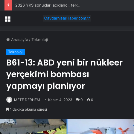
2026 YKS sonuçları açıklandı, tercihler 29 Temmuz’da başlıyor
Menü
Anasayfa
/
Teknoloji
Teknoloji
B61-13: ABD yeni bir nükleer
yerçekimi bombası
yapmayı planlıyor
METE DERHEM
Kasım 4, 2023
0
0
1 dakika okuma süresi