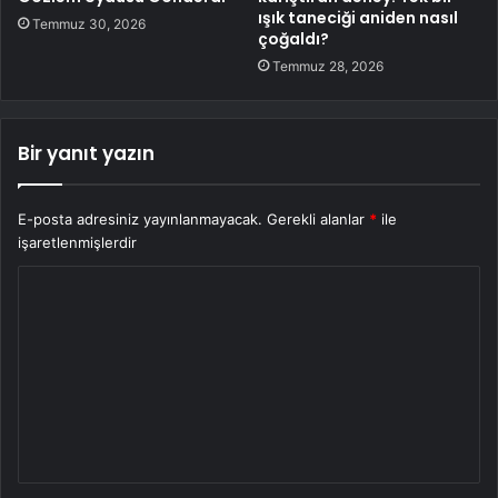
ışık taneciği aniden nasıl
Temmuz 30, 2026
çoğaldı?
Temmuz 28, 2026
Bir yanıt yazın
E-posta adresiniz yayınlanmayacak.
Gerekli alanlar
*
ile
işaretlenmişlerdir
Y
o
r
u
m
*