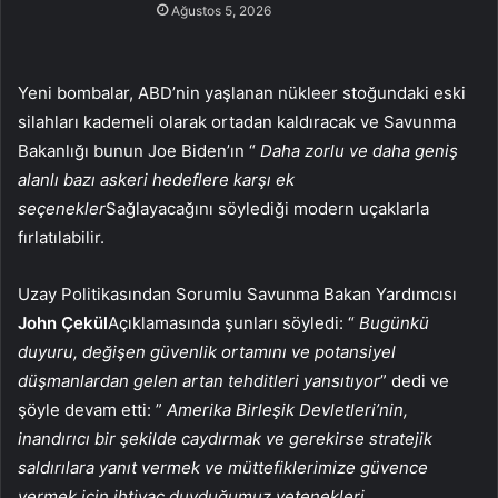
Ağustos 5, 2026
Yeni bombalar, ABD’nin yaşlanan nükleer stoğundaki eski
silahları kademeli olarak ortadan kaldıracak ve Savunma
Bakanlığı bunun Joe Biden’ın “
Daha zorlu ve daha geniş
alanlı bazı askeri hedeflere karşı ek
seçenekler
Sağlayacağını söylediği modern uçaklarla
fırlatılabilir.
Uzay Politikasından Sorumlu Savunma Bakan Yardımcısı
John Çekül
Açıklamasında şunları söyledi: “
Bugünkü
duyuru, değişen güvenlik ortamını ve potansiyel
düşmanlardan gelen artan tehditleri yansıtıyor
” dedi ve
şöyle devam etti: ”
Amerika Birleşik Devletleri’nin,
inandırıcı bir şekilde caydırmak ve gerekirse stratejik
saldırılara yanıt vermek ve müttefiklerimize güvence
vermek için ihtiyaç duyduğumuz yetenekleri