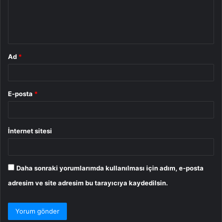
m
*
Ad
*
E-posta
*
İnternet sitesi
Daha sonraki yorumlarımda kullanılması için adım, e-posta
adresim ve site adresim bu tarayıcıya kaydedilsin.