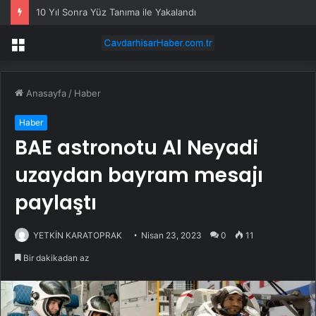
10 Yıl Sonra Yüz Tanıma ile Yakalandı
Menü
Anasayfa
/
Haber
Haber
BAE astronotu Al Neyadi
uzaydan bayram mesajı
paylaştı
YETKİN KARATOPRAK
Nisan 23, 2023
0
11
Bir dakikadan az