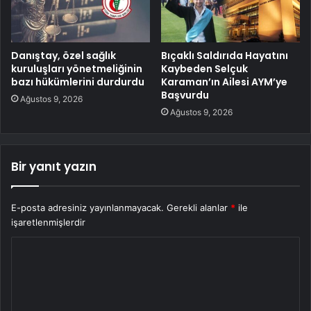
Danıştay, özel sağlık
Bıçaklı Saldırıda Hayatını
kuruluşları yönetmeliğinin
Kaybeden Selçuk
bazı hükümlerini durdurdu
Karaman’ın Ailesi AYM’ye
Başvurdu
Ağustos 9, 2026
Ağustos 9, 2026
Bir yanıt yazın
E-posta adresiniz yayınlanmayacak.
Gerekli alanlar
*
ile
işaretlenmişlerdir
Y
o
r
u