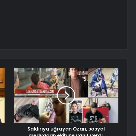
Saldırıya uğrayan Ozan, sosyal
medyadan ekibine yanıt verdi.