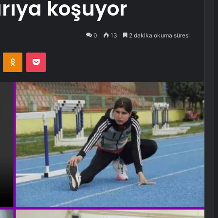
rıya koşuyor
0
13
2 dakika okuma süresi
VKontakte
Odnoklassniki
Pocket