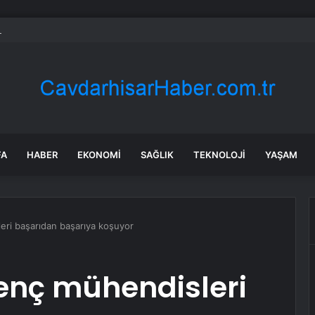
a’daki yangınlarda 4 itfaiye eri hayatını kaybetti
FA
HABER
EKONOMI
SAĞLIK
TEKNOLOJI
YAŞAM
eri başarıdan başarıya koşuyor
enç mühendisleri