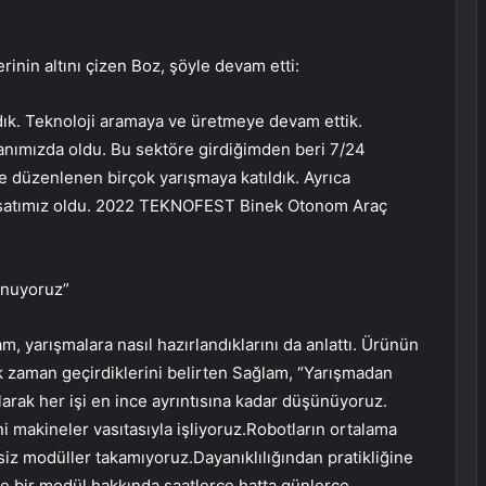
nin altını çizen Boz, şöyle devam etti:
adık. Teknoloji aramaya ve üretmeye devam ettik.
nımızda oldu. Bu sektöre girdiğimden beri 7/24
e düzenlenen birçok yarışmaya katıldık. Ayrıca
fırsatımız oldu. 2022 TEKNOFEST Binek Otonom Araç
lunuyoruz”
 yarışmalara nasıl hazırlandıklarını da anlattı. Ürünün
k zaman geçirdiklerini belirten Sağlam, “Yarışmadan
arak her işi en ince ayrıntısına kadar düşünüyoruz.
i makineler vasıtasıyla işliyoruz.Robotların ortalama
siz modüller takamıyoruz.Dayanıklılığından pratikliğine
e bir modül hakkında saatlerce hatta günlerce