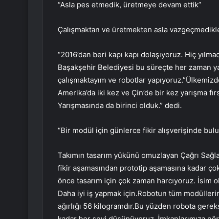
“Asla pes etmedik, üretmeye devam ettik”
Çalışmaktan ve üretmekten asla vazgeçmedikleri
“2016’dan beri kapı kapı dolaşıyoruz. Hiç yılm
Başakşehir Belediyesi bu süreçte her zaman ya
çalışmaktayım ve robotlar yapıyoruz.”Ülkemizd
Amerika’da iki kez ve Çin’de bir kez yarışma 
Yarışmasında da birinci olduk.” dedi.
“Bir modül için günlerce fikir alışverişinde bu
Takımın tasarım yükünü omuzlayan Çağrı Sağlam,
fikir aşamasından prototip aşamasına kadar ço
önce tasarım için çok zaman harcıyoruz. İsim ol
Daha iyi iş yapmak için.Robotun tüm modüllerin
ağırlığı 56 kilogramdır.Bu yüzden robota gerek
kadar her şeyi düşünüyoruz. İmkanlarımıza gör