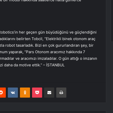
Robotics’in her geçen gün büyüdüğünü ve güçlendiğini
ıklarını belirten Tobcil, “Elektrikli binek otonom araç
la robot tasarladık. Bizi en çok gururlandıran şey, bir
num yaparak, “Pars Otonom aracımız hakkında 7
ırmadılar ve aracımızı imzaladılar. O gün attığı o imzanın
izi daha da motive ettik.” – İSTANBUL
erest
Reddit
VKontakte
Odnoklassniki
Pocket
E-Posta ile paylaş
Yazdır