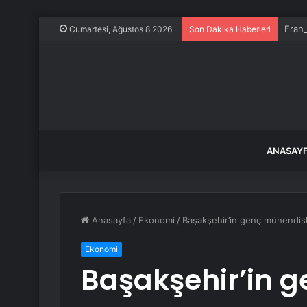
Frans
Cumartesi, Ağustos 8 2026
Son Dakika Haberleri
ANASAY
Anasayfa
/
Ekonomi
/
Başakşehir’in genç mühendisl
Ekonomi
Başakşehir’in g