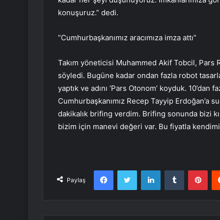
konuşuruz.” dedi.
“Cumhurbaşkanımız aracımıza imza attı”
Takım yöneticisi Muhammed Akif Tobcil, Pars 
söyledi. Bugüne kadar ondan fazla robot tasarlad
yaptık ve adını ‘Pars Otonom’ koyduk. 10’dan faz
Cumhurbaşkanımız Recep Tayyip Erdoğan’a su
dakikalık brifing verdim. Brifing sonunda bizi k
bizim için manevi değeri var. Bu fiyatla kendim
Facebook
Twitter
LinkedIn
Tumblr
Pint
Paylaş