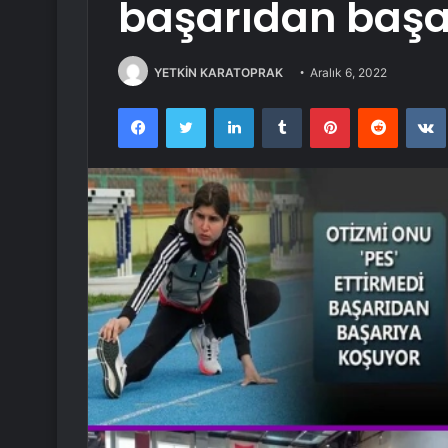
başarıdan başa
YETKİN KARATOPRAK
Aralık 6, 2022
Facebook
Twitter
LinkedIn
Tumblr
Pinterest
Reddit