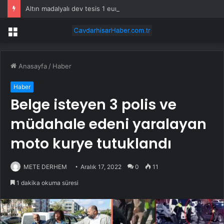
Altın madalyalı dev tesis 1 euroya satışta: Sahibi olmak için tek bir şart var
Menü
Anasayfa
/
Haber
Haber
Belge isteyen 3 polis ve
müdahale edeni yaralayan
moto kurye tutuklandı
METE DERHEM
Aralık 17, 2022
0
11
1 dakika okuma süresi