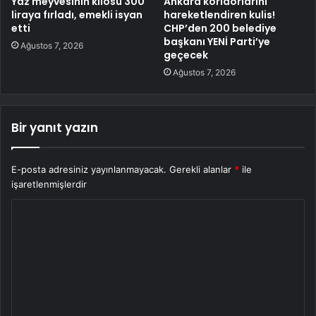
Yaz meyvesinin kilosu 300
Ankara koridorlarını
liraya fırladı, emekli isyan
hareketlendiren kulis!
etti
CHP’den 200 belediye
başkanı YENİ Parti’ye
Ağustos 7, 2026
geçecek
Ağustos 7, 2026
Bir yanıt yazın
E-posta adresiniz yayınlanmayacak.
Gerekli alanlar
*
ile
işaretlenmişlerdir
Y
o
r
u
m
*