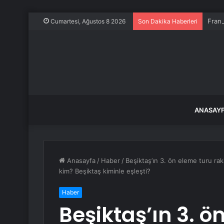
Frans
Cumartesi, Ağustos 8 2026
Son Dakika Haberleri
ANASAY
Anasayfa
/
Haber
/
Beşiktaş’ın 3. ön eleme turu rak
kim? Beşiktaş kiminle eşleşti?
Haber
Beşiktaş’ın 3. ö