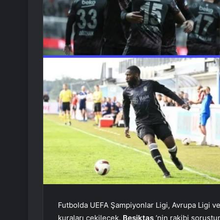
Futbolda UEFA Şampiyonlar Ligi, Avrupa Ligi v
kuraları çekilecek.
Beşiktaş
‘nin rakibi soruşt