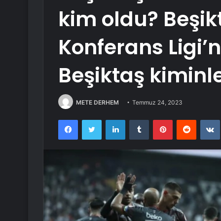
kim oldu? Beşi
Konferans Ligi’n
Beşiktaş kiminle
METE DERHEM
Temmuz 24, 2023
Facebook
Twitter
LinkedIn
Tumblr
Pinterest
Reddit