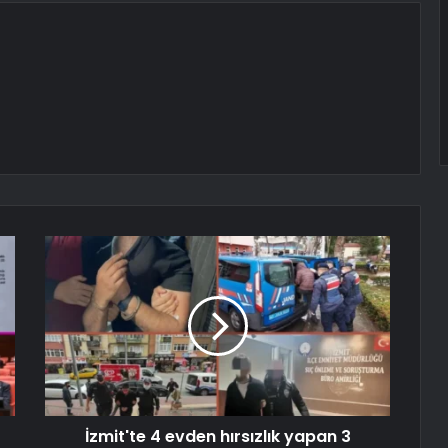
İzmit'te 4 evden hırsızlık yapan 3