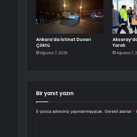
Ankara’da İstinat Duvarı
Aksaray’da
Çöktü
Yaralı
Ağustos 7, 2026
Ağustos 7, 
Bir yanıt yazın
E-posta adresiniz yayınlanmayacak.
Gerekli alanlar
*
i
Y
o