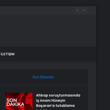
İLETIŞIM
Son Eklenen
Ahbap soruşturmasında
iş insanı Hüseyin
Başaran’a tutuklama