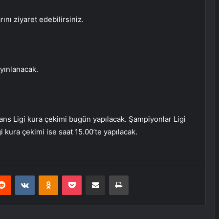
ını ziyaret edebilirsiniz.
yınlanacak.
ans Ligi kura çekimi bugün yapılacak. Şampiyonlar Ligi
 kura çekimi ise saat 15.00’te yapılacak.
erest
Reddit
VKontakte
Odnoklassniki
Pocket
E-Posta ile paylaş
Yazdır