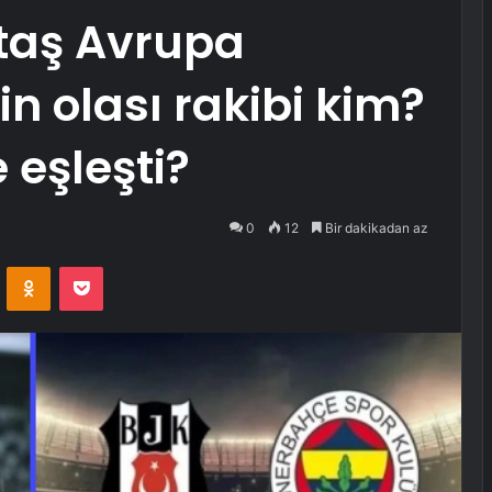
ktaş Avrupa
in olası rakibi kim?
 eşleşti?
0
12
Bir dakikadan az
VKontakte
Odnoklassniki
Pocket