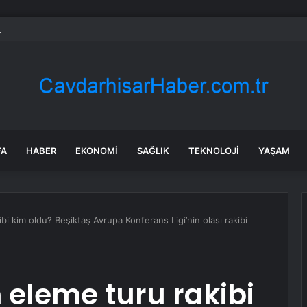
a’daki yangınlarda 4 itfaiye eri hayatını kaybetti
FA
HABER
EKONOMI
SAĞLIK
TEKNOLOJI
YAŞAM
ibi kim oldu? Beşiktaş Avrupa Konferans Ligi’nin olası rakibi
n eleme turu rakibi