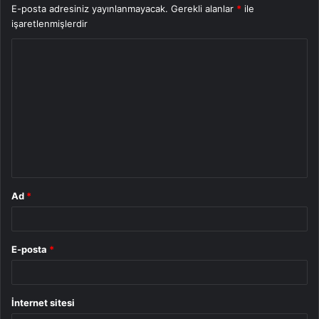
E-posta adresiniz yayınlanmayacak.
Gerekli alanlar
*
ile
işaretlenmişlerdir
Y
o
r
u
m
*
Ad
*
E-posta
*
İnternet sitesi