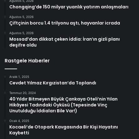
Ağustos 5, 2026
Chongqing’de 150 milyar yuanlık yatırım anlaşmaları
Ağustos 5, 2026
Çiftçinin borcu 1.4 trilyonu aştı, hayvanlar icrada
Ağustos 5, 2026
Mossad’dan dikkat çeken iddia: İran’ın gizli planı
deşifre oldu
Rastgele Haberler
Aralık 1, 2025
Cevdet Yılmaz Kırgızistan’da Toplandı
Temmuz 20, 2024
40 Yıldır Bitmeyen Büyük Çankaya Oteli’nin Yılan
Hikâyesi Tadındaki Öyküsü (Tepesinde Vinç
Unutulduğu İddiaları Bile Var!)
Ocak 4, 2025
Kocaeli’de Otopark Kavgasında Bir Kişi Hayatını
Kaybetti