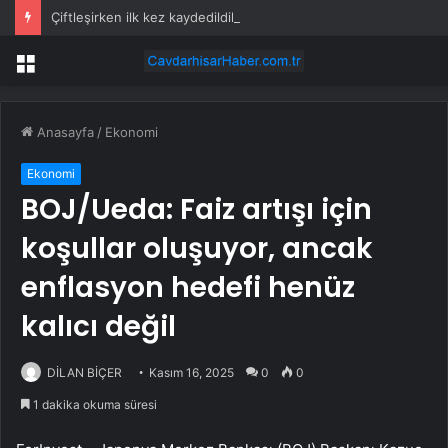
Çiftleşirken ilk kez kaydedildiler: Sadece geceleri ortaya çıkıyorlar
Menü
Anasayfa
/
Ekonomi
Ekonomi
BOJ/Ueda: Faiz artışı için
koşullar oluşuyor, ancak
enflasyon hedefi henüz
kalıcı değil
DİLAN BİÇER
Kasım 16, 2025
0
0
1 dakika okuma süresi