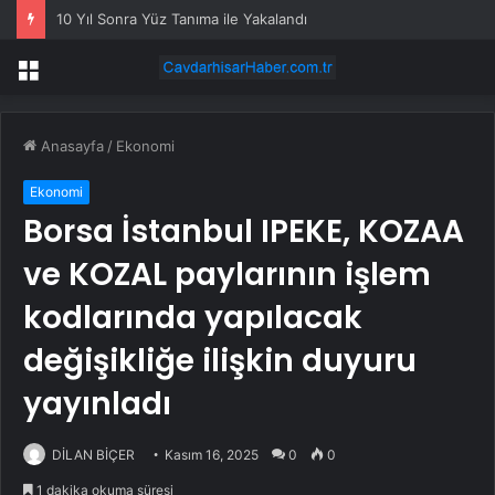
10 Yıl Sonra Yüz Tanıma ile Yakalandı
Menü
Anasayfa
/
Ekonomi
Ekonomi
Borsa İstanbul IPEKE, KOZAA
ve KOZAL paylarının işlem
kodlarında yapılacak
değişikliğe ilişkin duyuru
yayınladı
DİLAN BİÇER
Kasım 16, 2025
0
0
1 dakika okuma süresi