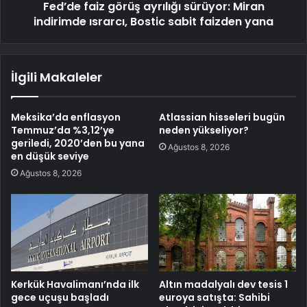
Fed’de faiz görüş ayrılığı sürüyor: Miran
indirimde ısrarcı, Bostic sabit faizden yana
İlgili Makaleler
Meksika’da enflasyon
Atlassian hisseleri bugün
Temmuz’da %3,12’ye
neden yükseliyor?
geriledi, 2020’den bu yana
Ağustos 8, 2026
en düşük seviye
Ağustos 8, 2026
Kerkük Havalimanı’nda ilk
Altın madalyalı dev tesis 1
gece uçuşu başladı
euroya satışta: Sahibi