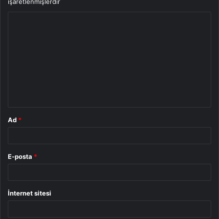
işaretlenmişlerdir
Y
o
r
u
m
*
Ad
*
E-posta
*
İnternet sitesi