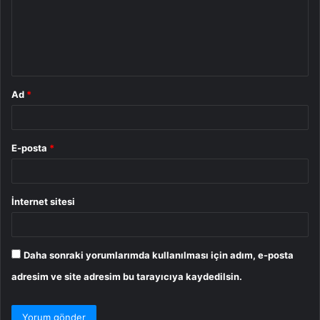
u
m
*
Ad
*
E-posta
*
İnternet sitesi
Daha sonraki yorumlarımda kullanılması için adım, e-posta
adresim ve site adresim bu tarayıcıya kaydedilsin.