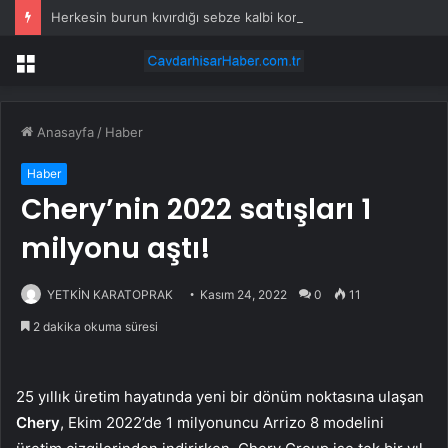
Herkesin burun kıvırdığı sebze kalbi korumaya alıyor
Menü
Anasayfa
/
Haber
Haber
Chery’nin 2022 satışları 1
milyonu aştı!
YETKİN KARATOPRAK
Kasım 24, 2022
0
11
2 dakika okuma süresi
25 yıllık üretim hayatında yeni bir dönüm noktasına ulaşan
Chery
, Ekim 2022’de 1 milyonuncu Arrizo 8 modelini