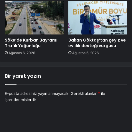
Söke’de Kurban Bayramı
Bakan Göktaş’tan çeyiz ve
Trafik Yoğunluğu
evlilik desteği vurgusu
Ağustos 6, 2026
Ağustos 6, 2026
Bir yanıt yazın
E-posta adresiniz yayınlanmayacak.
Gerekli alanlar
*
ile
işaretlenmişlerdir
Y
o
r