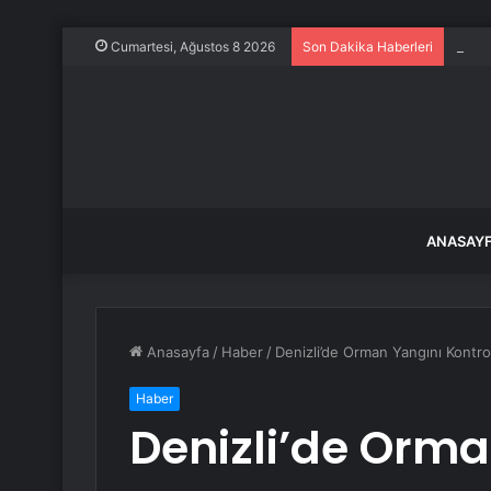
Frans
Cumartesi, Ağustos 8 2026
Son Dakika Haberleri
ANASAY
Anasayfa
/
Haber
/
Denizli’de Orman Yangını Kontro
Haber
Denizli’de Orma