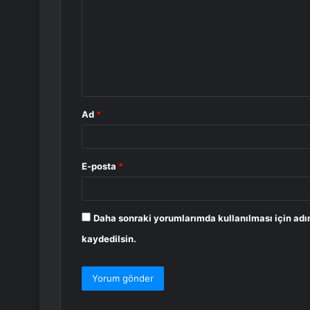
r
u
m
*
Ad
*
E-posta
*
Daha sonraki yorumlarımda kullanılması için adı
kaydedilsin.