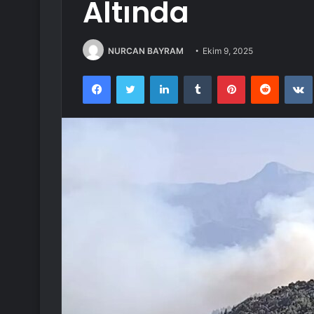
Altında
NURCAN BAYRAM
Ekim 9, 2025
Facebook
Twitter
LinkedIn
Tumblr
Pinterest
Reddit