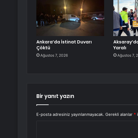
Ankara’da İstinat Duvarı
Aksaray’da
Çöktü
Yaralı
Ağustos 7, 2026
Ağustos 7, 
Bir yanıt yazın
E-posta adresiniz yayınlanmayacak.
Gerekli alanlar
*
i
Y
o