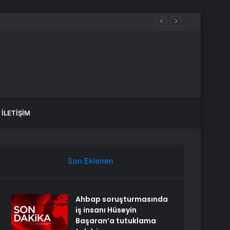
İLETIŞIM
Son Eklenen
Ahbap soruşturmasında
iş insanı Hüseyin
Başaran’a tutuklama