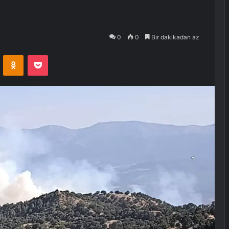
0
0
Bir dakikadan az
VKontakte
Odnoklassniki
Pocket