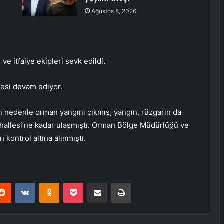
Ağustos 8, 2026
 itfaiye ekipleri sevk edildi.
lesi devam ediyor.
 nedenle orman yangını çıkmış, yangın, rüzgarın da
Mahallesi’ne kadar ulaşmıştı. Orman Bölge Müdürlüğü ve
 kontrol altına alınmıştı.
erest
Reddit
VKontakte
Odnoklassniki
Pocket
E-Posta ile paylaş
Yazdır