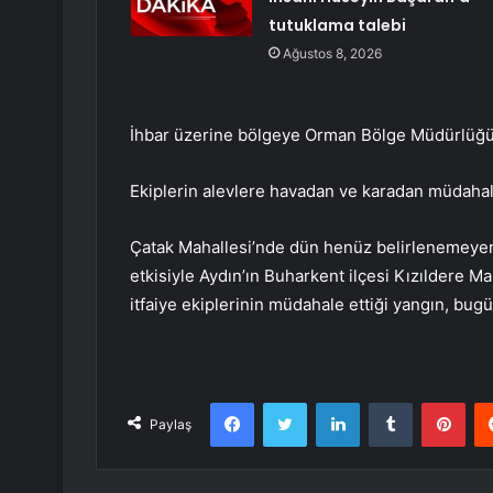
tutuklama talebi
Ağustos 8, 2026
İhbar üzerine bölgeye Orman Bölge Müdürlüğü ve
Ekiplerin alevlere havadan ve karadan müdaha
Çatak Mahallesi’nde dün henüz belirlenemeyen
etkisiyle Aydın’ın Buharkent ilçesi Kızıldere 
itfaiye ekiplerinin müdahale ettiği yangın, bugün
Facebook
Twitter
LinkedIn
Tumblr
Pint
Paylaş