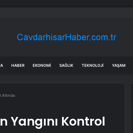
a’daki yangınlarda 4 itfaiye eri hayatını kaybetti
FA
HABER
EKONOMI
SAĞLIK
TEKNOLOJI
YAŞAM
l Altında
n Yangını Kontrol