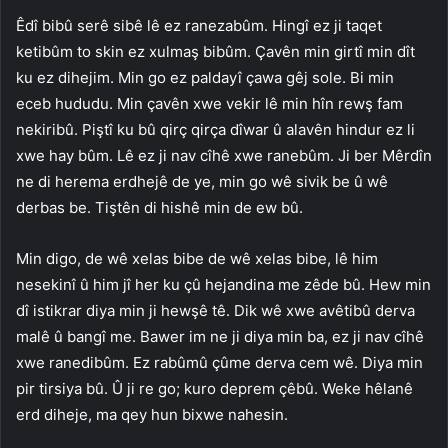
Êdî bibû serê sibê lê ez ranezabûm. Hingî ez ji taqet
ketibûm to skin ez xulmaş bibûm. Çavên min girtî min dît
ku ez dihejim. Min go ez paldayî çawa gêj sole. Bi min
eceb hududu. Min çavên xwe vekir lê min hîn rewş fam
nekiribû. Piştî ku bû qirç qirça dîwar û alavên hindur ez li
xwe hay bûm. Lê ez ji nav cîhê xwe ranebûm. Ji ber Mêrdîn
ne di herema erdhejê de ye, min go wê sivik be û wê
derbas be. Tiştên di hishê min de ew bû.
Min digo, de wê xelas bibe de wê xelas bibe, lê him
nesekinî û him jî her ku çû hejandina me zêde bû. Hew min
dî istikrar diya min ji hewşê tê. Dik wê xwe avêtibû derva
malê û bangî me. Bawer im ne ji diya min ba, ez ji nav cîhê
xwe ranedibûm. Ez rabûmû çûme derva cem wê. Diya min
pir tirsiya bû. Û ji re go; kuro deprem çêbû. Weke hêlanê
erd diheje, ma qey hun bixwe nahesin.