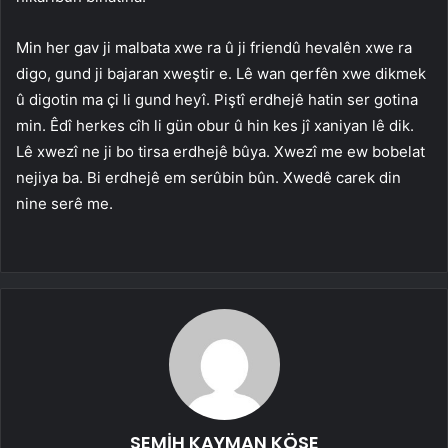
Min her gav ji malbata xwe ra û ji friendû hevalên xwe ra
digo, gund ji bajaran xweştir e. Lê wan qerfên xwe dikmek
û digotin ma çi li gund heyî. Piştî erdhejê hatin ser gotina
min. Êdî herkes cîh li gün obur û hin kes jî xaniyan lê dik.
Lê xwezî ne ji bo tirsa erdhejê bûya. Xwezî me ew bobelat
nejiya ba. Bi erdhejê em serûbin bûn. Xwedê carek din
nine serê me.
SEMİH KAYMAN KÖSE