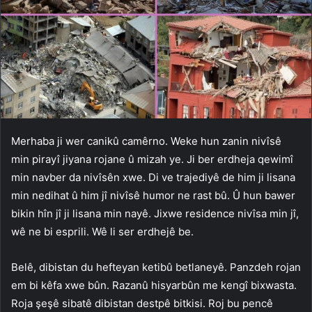
Merhaba ji wer canikû camêrno. Weke hun zanin nivîsê
min pirayî jiyana rojane û mizah ye. Ji ber erdheja qewimî
min navber da nivîsên xwe. Di ve trajediyê de him ji lisana
min nedihat û him jî nivîsê humor ne rast bû. Û hun bawer
bikin hîn jî ji lisana min nayê. Jixwe residence nivîsa min jî,
wê ne bi esprili. Wê li ser erdhejê be.
Belê, dibistan du hefteyan ketibû betlaneyê. Panzdeh rojan
em bi kêfa xwe bûn. Razanû hisyarbûn me kengî bixwasta.
Roja şeşê sibatê dibistan destpê bitkisi. Roj bu pencê