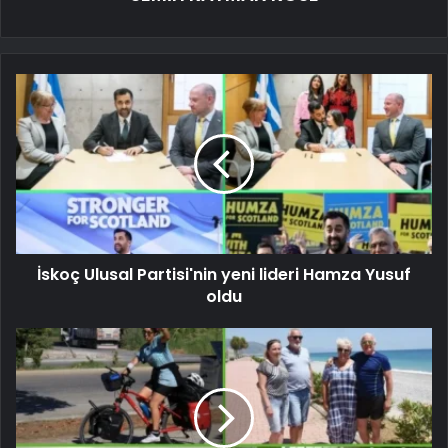
İskoç Ulusal Partisi'nin yeni lideri Hamza Yusuf
oldu