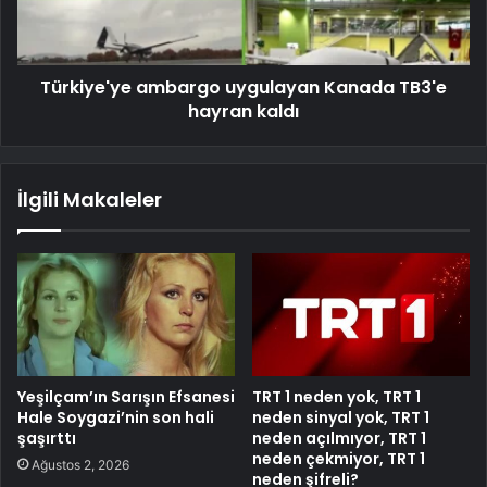
Türkiye'ye ambargo uygulayan Kanada TB3'e
hayran kaldı
İlgili Makaleler
Yeşilçam’ın Sarışın Efsanesi
TRT 1 neden yok, TRT 1
Hale Soygazi’nin son hali
neden sinyal yok, TRT 1
şaşırttı
neden açılmıyor, TRT 1
neden çekmiyor, TRT 1
Ağustos 2, 2026
neden şifreli?