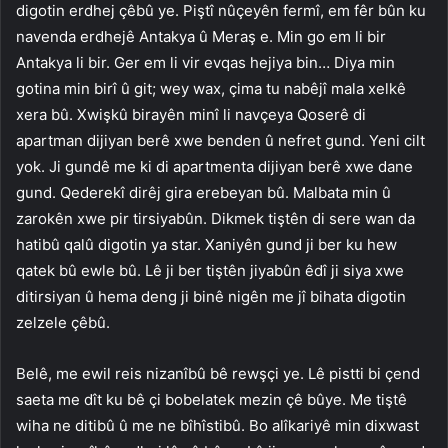
digotin erdhej çêbû ye. Piştî nûçeyên fermî, em fêr bûn ku
navenda erdhejê Antakya û Meraş e. Min go em li bir
Antakya li bir. Ger em li vir evqas hejiya bin… Diya min
gotina min birî û git; wey wax, çima tu nabêjî mala xelkê
xera bû. Xwişkû birayên minî li navçeya Qoserê di
apartman dijiyan berê xwe benden û nefret gund. Yeni cilt
yok. Ji gundê me ki di apartmenta dijiyan berê xwe dane
gund. Qederekî dirêj gira erebeyan bû. Malbata min û
zarokên xwe pir tirsiyabûn. Dikmek tiştên di sere wan da
hatibû qalû digotin ya star. Xaniyên gund ji ber ku hew
qatek bû ewle bû. Lê ji ber tiştên jiyabûn êdî ji siya xwe
ditirsiyan û hema deng ji binê nigên me jî bihata digotin
zelzele çêbû.
Belê, me ewil reis nizanîbû bê rewşçi ye. Lê pistti bi çend
saeta me dît ku bê çi bobelatek mezin çê bûye. Me tiştê
wiha ne ditibû û me ne bîhîstibû. Bo alîkariyê min dixwast