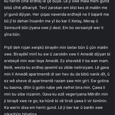
ku herim cîhê erdhej lê çê bûye. Lê ji xwe mala menî gund
bibû cîhê alîkariyê. Tevî zarokan em bîst kes di malên me
yî gund dijiyan. Her çiqas navenda erdhejê ne li bajarê me
bû jî bi dehan însanên me yî bo kar li Xetay, Meraş û
Semsurê bûn jiyana xwe ji dest. Em bo sersaxiyê wer li
şîna bûn.
Piştî deh rojan xwişkû birayên min belav bûn û çûn malên
xwe. Birayêkî minî ku ew û zarokên xwe li Amedê dijiyan bi
erebeyê min wan teşe Amedê. Ez shevekê li ba wan mam.
Belê, wexta ku erdhej qewimî ez zêde netirsiyam. Lê gava
min li Amedê apartmentê di ser hev du da bibû nanik dît, û
ez wê sheve di apartmentê razam saw min girt. Ew gotina
ku basma, dîtin û gotin nabe yek nefret bira min. Çawa li
min bu sibe nizanim. Gava ku ezê vegeriyama Mêrdîn min
ji birayê xwe re go; ka hûnê bi vê tirsê çawa li vir bimînin.
Ka werin disa em herin gund. Lê ji ber kar û barên xwe
nikaribûn bihatina.