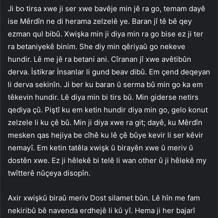
Ji bo tirsa xwe ji ser xwe bavêje min jê ra go, temam dayê
ise Mêrdîn ne di herama zelzelê ye. Baran jî tê bê qey
ezman qul bibû. Xwişka min ji diya min ra go bise ez ji ter
ra betaniyekê binim. She diy min qêriyaû go nekeve
hundir. Lê me jê ra betani ani. Cîranan jî xwe avêtibûn
derva. İstikrar İnsanlar li gund beav dibû. Em çend deqeyan
li derva sekinîn. Ji ber ku baran û serma bû min go ka em
têkevin hundir. Lê diya min bi tirs bû. Min giderse netirs
qediya çû. Piştî ku em ketin hundir diya min go, gelo konut
zelzele li ku çê bû. Min ji diya xwe ra git; dayê, ku Mêrdîn
mesken qas hejiya be cîhê ku lê çê bûye kevir li ser kêvir
nemayî. Em ketin tatêla xwişk û birayên xwe û meriv û
dostên xwe. Ez ji hêlekê bi telê li wan other û ji hêlekê my
twîtterê nûçeya disopîn.
Axir xwişkû biraû meriv Dost silamet bûn. Lê hîn me fam
nekiribû bê navenda erdhejê li kû yî. Hema ji her bajarî