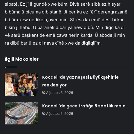
sibatê. Ez jî li gundê xwe bûm. Divê serê sibê ez hisyar
bibûma û bicuma dibistanê. Ji ber ku ez fêrî derengrazanê
bibûm xew nediket çavên min. Strêsa ku emê dest bi kar
bikin jî hebû. Û baranek dibariya hew dibû. Min digo ka di
vê sarû başkent de emê çawa herin karda. Û abode ji min
ra dibû bar û ez di nava cîhê xwe da diqilqilîm.
İlgili Makaleler
Kocaeli’de yaz neşesi Büyükşehir’le
renkleniyor
Ağustos 6, 2026
Kocaeli’de gece trafiğe 8 saatlik mola
Ağustos 5, 2026