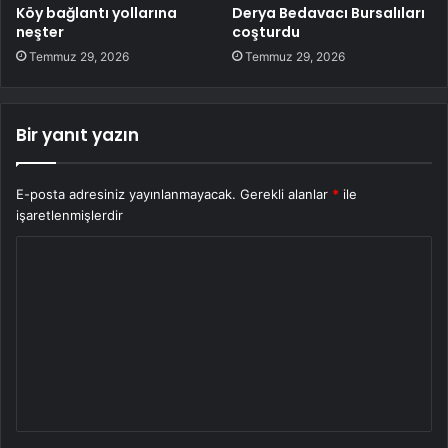
Köy bağlantı yollarına
Derya Bedavacı Bursalıları
neşter
coşturdu
Temmuz 29, 2026
Temmuz 29, 2026
Bir yanıt yazın
E-posta adresiniz yayınlanmayacak.
Gerekli alanlar
*
ile
işaretlenmişlerdir
Y
o
r
u
m
*