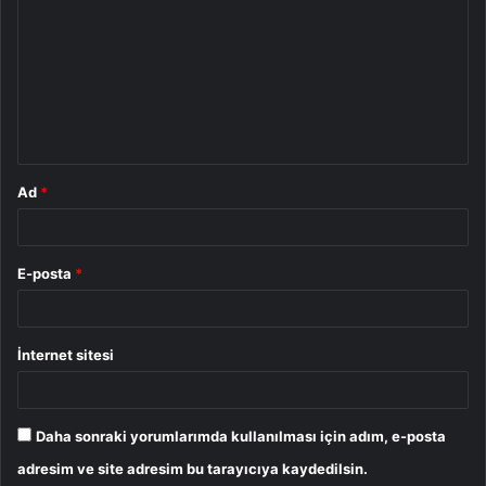
o
r
u
m
*
Ad
*
E-posta
*
İnternet sitesi
Daha sonraki yorumlarımda kullanılması için adım, e-posta
adresim ve site adresim bu tarayıcıya kaydedilsin.