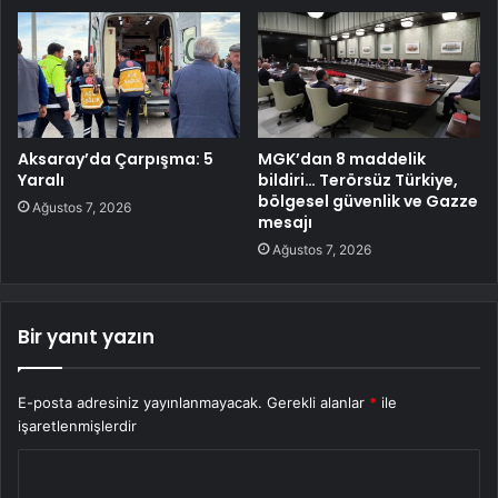
Aksaray’da Çarpışma: 5
MGK’dan 8 maddelik
Yaralı
bildiri… Terörsüz Türkiye,
bölgesel güvenlik ve Gazze
Ağustos 7, 2026
mesajı
Ağustos 7, 2026
Bir yanıt yazın
E-posta adresiniz yayınlanmayacak.
Gerekli alanlar
*
ile
işaretlenmişlerdir
Y