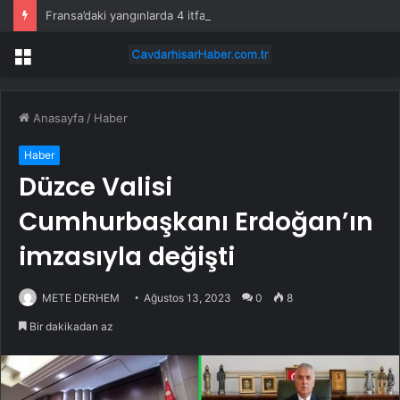
Fransa’daki yangınlarda 4 itfaiye eri hayatını kaybetti
Menü
Anasayfa
/
Haber
Haber
Düzce Valisi
Cumhurbaşkanı Erdoğan’ın
imzasıyla değişti
METE DERHEM
Ağustos 13, 2023
0
8
Bir dakikadan az