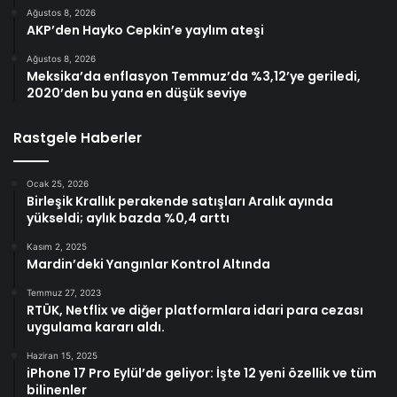
Ağustos 8, 2026
AKP’den Hayko Cepkin’e yaylım ateşi
Ağustos 8, 2026
Meksika’da enflasyon Temmuz’da %3,12’ye geriledi,
2020’den bu yana en düşük seviye
Rastgele Haberler
Ocak 25, 2026
Birleşik Krallık perakende satışları Aralık ayında
yükseldi; aylık bazda %0,4 arttı
Kasım 2, 2025
Mardin’deki Yangınlar Kontrol Altında
Temmuz 27, 2023
RTÜK, Netflix ve diğer platformlara idari para cezası
uygulama kararı aldı.
Haziran 15, 2025
iPhone 17 Pro Eylül’de geliyor: İşte 12 yeni özellik ve tüm
bilinenler