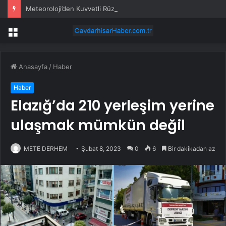
Meteoroloji’den Kuvvetli Rüzgar ve Sağanak Uyarısı
Menü
Anasayfa
/
Haber
Haber
Elazığ’da 210 yerleşim yerine
ulaşmak mümkün değil
METE DERHEM
Şubat 8, 2023
0
6
Bir dakikadan az