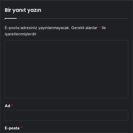
Bir yanıt yazın
E-posta adresiniz yayınlanmayacak.
Gerekli alanlar
*
ile
işaretlenmişlerdir
Y
o
r
u
m
*
Ad
*
E-posta
*