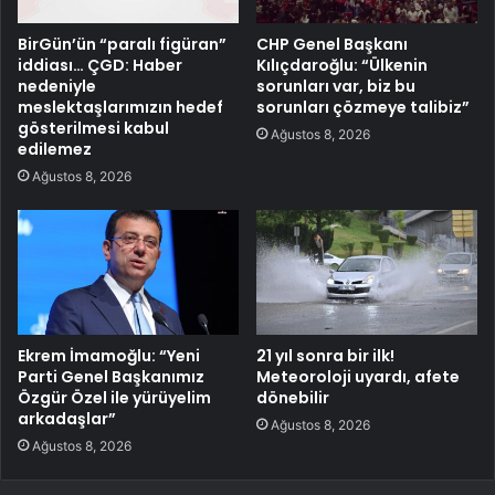
BirGün’ün “paralı figüran”
CHP Genel Başkanı
iddiası… ÇGD: Haber
Kılıçdaroğlu: “Ülkenin
nedeniyle
sorunları var, biz bu
meslektaşlarımızın hedef
sorunları çözmeye talibiz”
gösterilmesi kabul
Ağustos 8, 2026
edilemez
Ağustos 8, 2026
Ekrem İmamoğlu: “Yeni
21 yıl sonra bir ilk!
Parti Genel Başkanımız
Meteoroloji uyardı, afete
Özgür Özel ile yürüyelim
dönebilir
arkadaşlar”
Ağustos 8, 2026
Ağustos 8, 2026