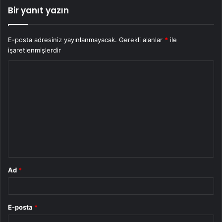
Bir yanıt yazın
E-posta adresiniz yayınlanmayacak.
Gerekli alanlar
*
ile
işaretlenmişlerdir
Y
o
r
u
m
*
Ad
*
E-posta
*