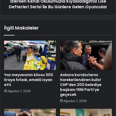
İzlerken Kendi Okulumuzla Kıyasladığımız Lise
Defterleri Serisi İle Bu Günlere Gelen Oyuncular
İlgili Makaleler
Yaz meyvesinin kilosu 300
Ankara koridorlarını
liraya fırladı, emekli isyan
hareketlendiren kulis!
etti
CHP’den 200 belediye
başkanı YENİ Parti’ye
Ağustos 7, 2026
geçecek
Ağustos 7, 2026