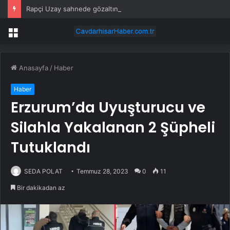
Rapçi Uzay sahnede gözaltına alınıp tutuklandı
Menü
Anasayfa
/
Haber
Haber
Erzurum’da Uyuşturucu ve
Silahla Yakalanan 2 Şüpheli
Tutuklandı
SEDA POLAT
Temmuz 28, 2023
0
11
Bir dakikadan az