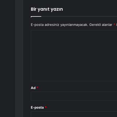
Bir yanıt yazın
E-posta adresiniz yayınlanmayacak.
Gerekli alanlar
*
i
Y
o
r
u
m
*
Ad
*
E-posta
*