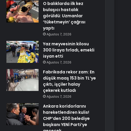
O balıklarda ilk kez
bulaşıcı hastalık
görüldü: Uzmanlar
‘tüketmeyin’ çağrısı
yaptı
Ağustos 7, 2026
Yaz meyvesinin kilosu
300 liraya fırladı, emekli
isyan etti
Ağustos 7, 2026
Fabrikada rekor zam: En
düşük maaş 153 bin TL’ye
çıktı, işçiler halay
çekerek kutladı
Ağustos 7, 2026
Ankara koridorlarını
hareketlendiren kulis!
CHP’den 200 belediye
başkanı YENİ Parti’ye
geçecek