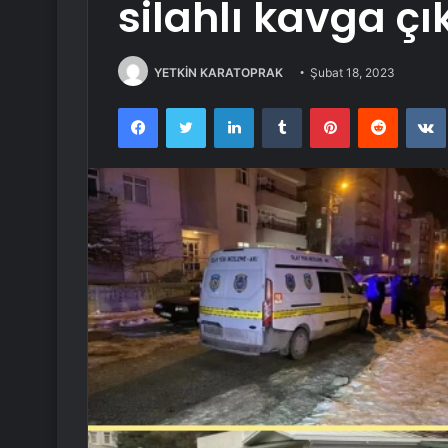
silahlı kavga çık
YETKİN KARATOPRAK
Şubat 18, 2023
Facebook
Twitter
LinkedIn
Tumblr
Pinterest
Reddit