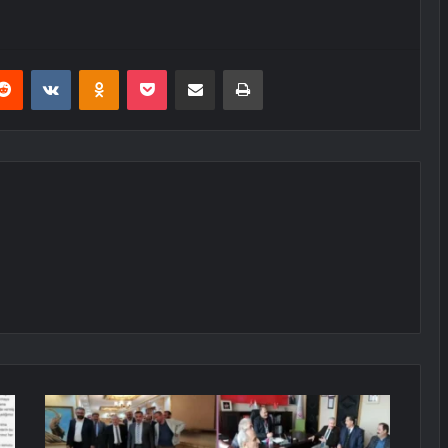
erest
Reddit
VKontakte
Odnoklassniki
Pocket
E-Posta ile paylaş
Yazdır