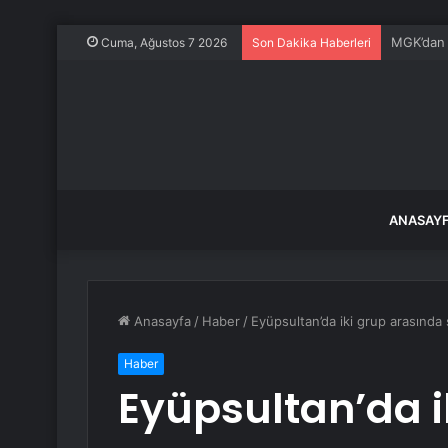
Altın mad
Cuma, Ağustos 7 2026
Son Dakika Haberleri
ANASAY
Anasayfa
/
Haber
/
Eyüpsultan’da iki grup arasında s
Haber
Eyüpsultan’da i