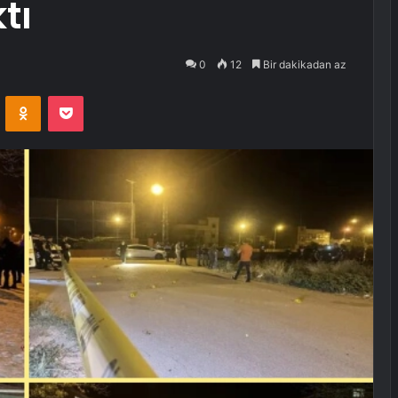
tı
0
12
Bir dakikadan az
VKontakte
Odnoklassniki
Pocket