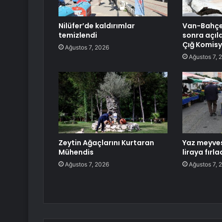
Nilüfer’de kaldırımlar
Van-Bahçes
temizlendi
sonra açıld
Çığ Komisy
Ağustos 7, 2026
Ağustos 7, 
Zeytin Ağaçlarını Kurtaran
Yaz meyves
Mühendis
liraya fırla
Ağustos 7, 2026
Ağustos 7, 