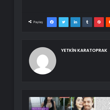
Facebook
Twitter
LinkedIn
Tumblr
Pint
Paylaş
YETKİN KARATOPRAK