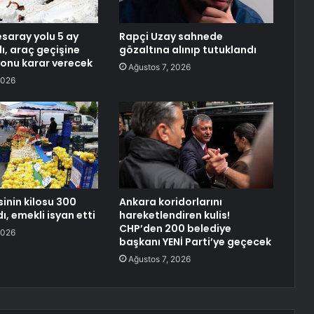
aray yolu 5 ay
Rapçi Uzay sahnede
ı, araç geçişine
gözaltına alınıp tutuklandı
onu karar verecek
Ağustos 7, 2026
2026
inin kilosu 300
Ankara koridorlarını
dı, emekli isyan etti
hareketlendiren kulis!
CHP’den 200 belediye
2026
başkanı YENİ Parti’ye geçecek
Ağustos 7, 2026