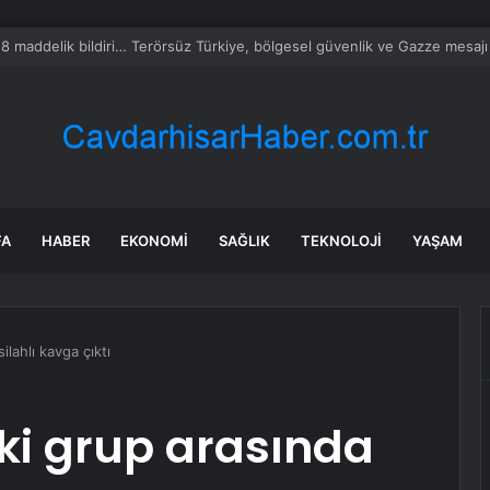
alyalı dev tesis 1 euroya satışta: Sahibi olmak için tek bir şart var
FA
HABER
EKONOMI
SAĞLIK
TEKNOLOJI
YAŞAM
ilahlı kavga çıktı
ki grup arasında