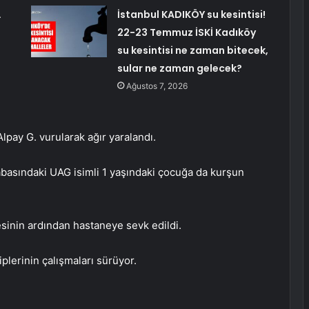
…
İstanbul KADIKÖY su kesintisi!
22-23 Temmuz İSKİ Kadıköy
su kesintisi ne zaman bitecek,
sular ne zaman gelecek?
Ağustos 7, 2026
lpay G. vurularak ağır yaralandı.
abasındaki UAG isimli 1 yaşındaki çocuğa da kurşun
lesinin ardından hastaneye sevk edildi.
plerinin çalışmaları sürüyor.