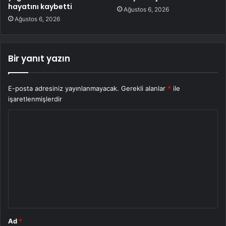
hayatını kaybetti
Ağustos 6, 2026
Ağustos 6, 2026
Bir yanıt yazın
E-posta adresiniz yayınlanmayacak.
Gerekli alanlar
*
ile
işaretlenmişlerdir
Y
o
r
u
m
*
Ad
*