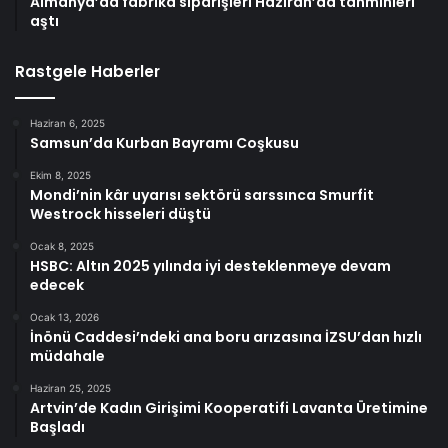
Almanya’da fabrika siparişleri Haziran’da tahminleri
aştı
Rastgele Haberler
Haziran 6, 2025
Samsun’da Kurban Bayramı Coşkusu
Ekim 8, 2025
Mondi’nin kâr uyarısı sektörü sarssınca Smurfit
Westrock hisseleri düştü
Ocak 8, 2025
HSBC: Altın 2025 yılında iyi desteklenmeye devam
edecek
Ocak 13, 2026
İnönü Caddesi’ndeki ana boru arızasına İZSU’dan hızlı
müdahale
Haziran 25, 2025
Artvin’de Kadın Girişimi Kooperatifi Lavanta Üretimine
Başladı