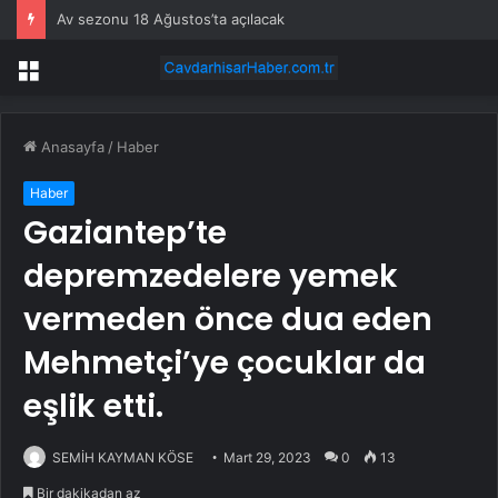
Av sezonu 18 Ağustos’ta açılacak
Menü
Anasayfa
/
Haber
Haber
Gaziantep’te
depremzedelere yemek
vermeden önce dua eden
Mehmetçi’ye çocuklar da
eşlik etti.
SEMİH KAYMAN KÖSE
Mart 29, 2023
0
13
Bir dakikadan az