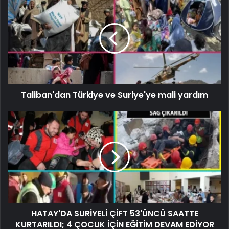
Taliban'dan Türkiye ve Suriye'ye mali yardım
HATAY'DA SURİYELİ ÇİFT 53'ÜNCÜ SAATTE
KURTARILDI; 4 ÇOCUK İÇİN EĞİTİM DEVAM EDİYOR