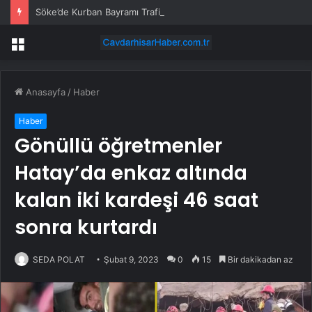
Söke’de Kurban Bayramı Trafik Yoğunluğu
Menü
Anasayfa
/
Haber
Haber
Gönüllü öğretmenler
Hatay’da enkaz altında
kalan iki kardeşi 46 saat
sonra kurtardı
SEDA POLAT
Şubat 9, 2023
0
15
Bir dakikadan az