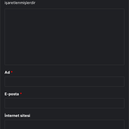
işaretlenmişlerdir
Y
o
r
u
m
*
Ad
*
E-posta
*
İnternet sitesi