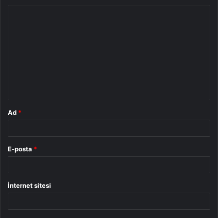
Y
o
r
u
m
*
Ad
*
E-posta
*
İnternet sitesi