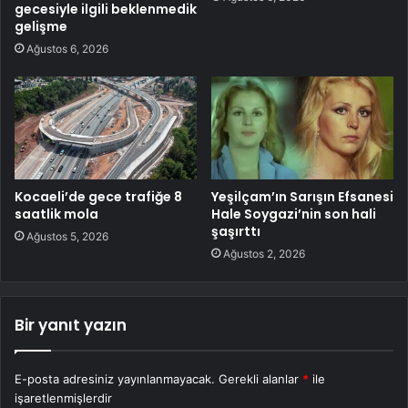
gecesiyle ilgili beklenmedik
gelişme
Ağustos 6, 2026
Kocaeli’de gece trafiğe 8
Yeşilçam’ın Sarışın Efsanesi
saatlik mola
Hale Soygazi’nin son hali
şaşırttı
Ağustos 5, 2026
Ağustos 2, 2026
Bir yanıt yazın
E-posta adresiniz yayınlanmayacak.
Gerekli alanlar
*
ile
işaretlenmişlerdir