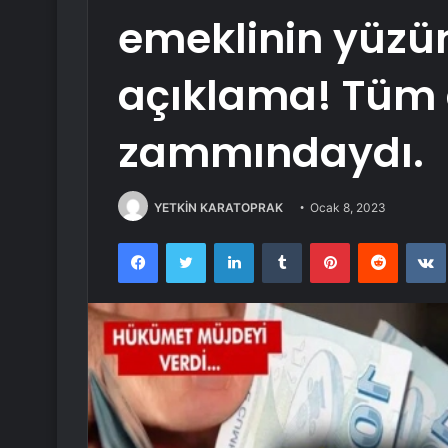
emeklinin yüzü
açıklama! Tüm 
zammındaydı.
YETKİN KARATOPRAK
Ocak 8, 2023
Facebook
Twitter
LinkedIn
Tumblr
Pinterest
Reddit