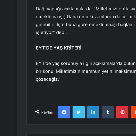
Dağ, yaptığı açıklamalarda, “Milletimizi enflas
emekli maaşı) Daha önceki zamlarda da bir mik
gelebilir. .İşte buna göre emekli maaşı bağla
işletiyor” dedi.
EYT’DE YAŞ KRİTERİ
EYT’de yaş sorunuyla ilgili açıklamalarda bulun
bir konu. Milletimizin memnuniyetini maksimu
çözeceğiz.”
Facebook
Twitter
LinkedIn
Tumblr
Pint
Paylaş