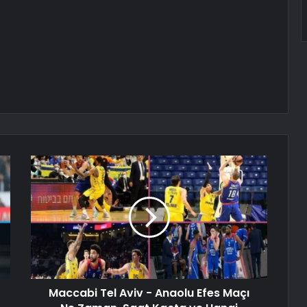
Maccabi Tel Aviv - Anaolu Efes Maçı