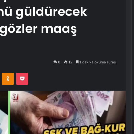
nü güldürecek
gözler maaş
0
12
1 dakika okuma süresi
VKontakte
Odnoklassniki
Pocket