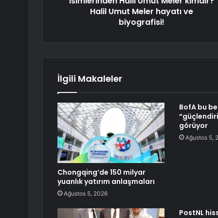
isimlerinden Halil Umut Meler kimdir?
Halil Umut Meler hayatı ve
biyografisi!
İlgili Makaleler
BofA bu be
“güçlendiri
görüyor
Ağustos 5, 
Chongqing’de 150 milyar
yuanlık yatırım anlaşmaları
Ağustos 5, 2026
PostNL his