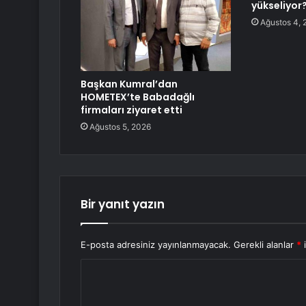
yükseliyor
Ağustos 4, 
Başkan Kumral’dan
HOMETEX’te Babadağlı
firmaları ziyaret etti
Ağustos 5, 2026
Bir yanıt yazın
E-posta adresiniz yayınlanmayacak.
Gerekli alanlar
*
i
Y
o