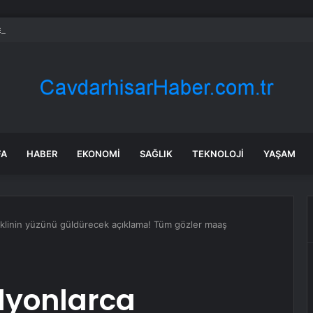
ll’dan Mercedes’e Sert Tepki: ‘Kabul Edilemez’
FA
HABER
EKONOMI
SAĞLIK
TEKNOLOJI
YAŞAM
linin yüzünü güldürecek açıklama! Tüm gözler maaş
lyonlarca