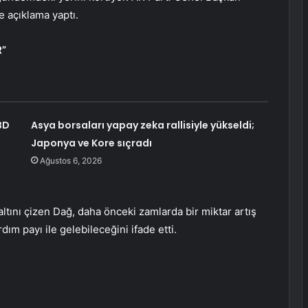
e açıklama yaptı.
R”
BD
Asya borsaları yapay zeka rallisiyle yükseldi;
Japonya ve Kore sıçradı
Ağustos 6, 2026
ltını çizen Dağ, daha önceki zamlarda bir miktar artış
m payı ile gelebileceğini ifade etti.