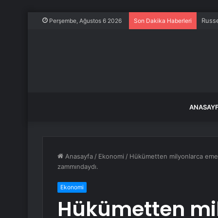
Russe
Perşembe, Ağustos 6 2026
Son Dakika Haberleri
ANASAY
Anasayfa
/
Ekonomi
/
Hükümetten milyonlarca emek
zammındaydı.
Ekonomi
Hükümetten mi