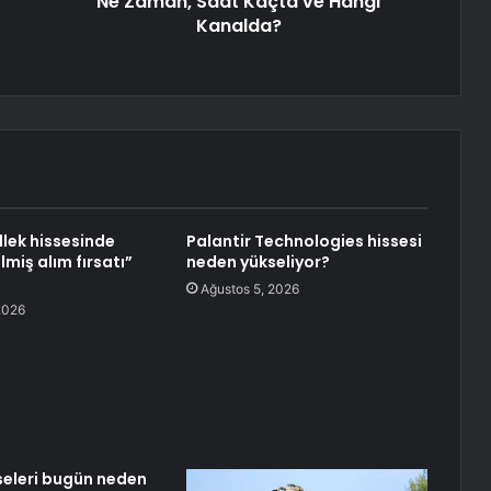
Ne Zaman, Saat Kaçta ve Hangi
Kanalda?
llek hissesinde
Palantir Technologies hissesi
lmiş alım fırsatı”
neden yükseliyor?
Ağustos 5, 2026
2026
seleri bugün neden