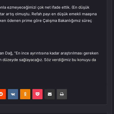
yonla ezmeyeceğimizi çok net ifade ettik. (En düşük
tar artış olmuştu. Refah payı en düşük emekli maaşına
nırken ödenen prime göre Çalışma Bakanlığımız süreç
an Dağ, “En ince ayrıntısına kadar araştırılması gereken
m düzeyde sağlayacağız. Söz verdiğimiz bu konuyu da
erest
Reddit
VKontakte
Odnoklassniki
Pocket
E-Posta ile paylaş
Yazdır