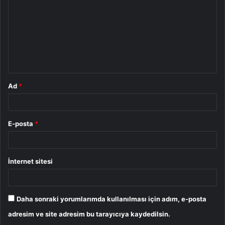
r
u
m
*
Ad
*
E-posta
*
İnternet sitesi
Daha sonraki yorumlarımda kullanılması için adım, e-posta
adresim ve site adresim bu tarayıcıya kaydedilsin.