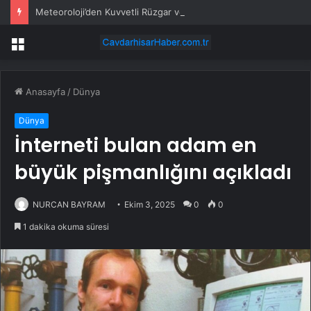
Meteoroloji’den Kuvvetli Rüzgar ve Sağanak Uyarısı
Menü
Anasayfa
/
Dünya
Dünya
İnterneti bulan adam en
büyük pişmanlığını açıkladı
NURCAN BAYRAM
Ekim 3, 2025
0
0
1 dakika okuma süresi