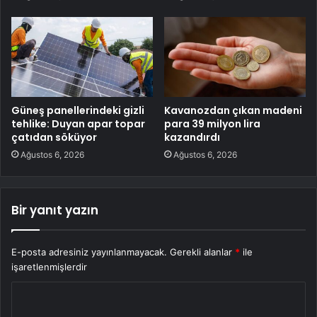
Güneş panellerindeki gizli
Kavanozdan çıkan madeni
tehlike: Duyan apar topar
para 39 milyon lira
çatıdan söküyor
kazandırdı
Ağustos 6, 2026
Ağustos 6, 2026
Bir yanıt yazın
E-posta adresiniz yayınlanmayacak.
Gerekli alanlar
*
ile
işaretlenmişlerdir
Y
o