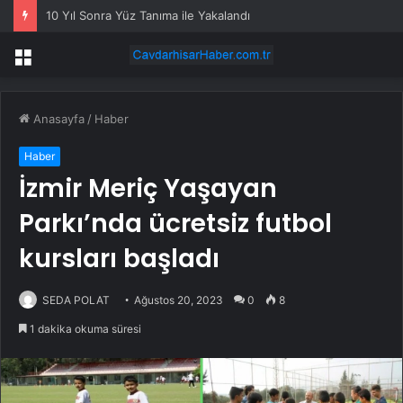
10 Yıl Sonra Yüz Tanıma ile Yakalandı
Menü
Anasayfa
/
Haber
Haber
İzmir Meriç Yaşayan
Parkı’nda ücretsiz futbol
kursları başladı
SEDA POLAT
Ağustos 20, 2023
0
8
1 dakika okuma süresi