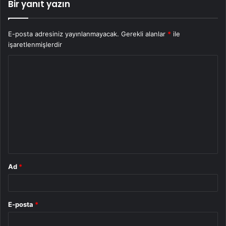
Bir yanıt yazın
E-posta adresiniz yayınlanmayacak.
Gerekli alanlar
*
ile
işaretlenmişlerdir
Y
o
r
u
m
*
Ad
*
E-posta
*