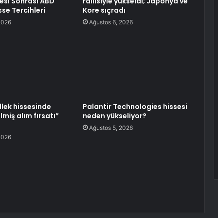
si Sonrası ABD
rallisiyle yükseldi; Japonya ve
sse Tercihleri
Kore sıçradı
2026
Ağustos 6, 2026
llek hissesinde
Palantir Technologies hissesi
lmiş alım fırsatı”
neden yükseliyor?
Ağustos 5, 2026
2026