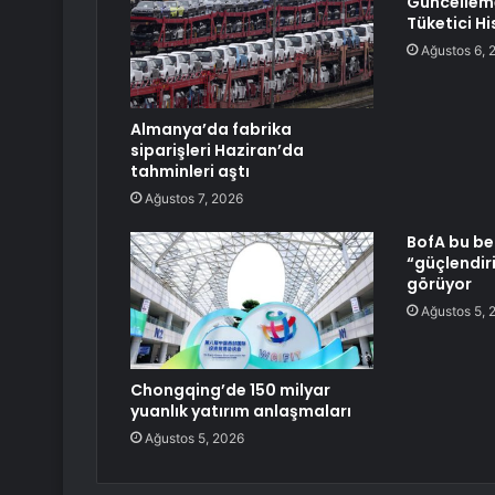
Güncelleme
Tüketici Hi
Ağustos 6, 
Almanya’da fabrika
siparişleri Haziran’da
tahminleri aştı
Ağustos 7, 2026
BofA bu be
“güçlendiri
görüyor
Ağustos 5, 
Chongqing’de 150 milyar
yuanlık yatırım anlaşmaları
Ağustos 5, 2026