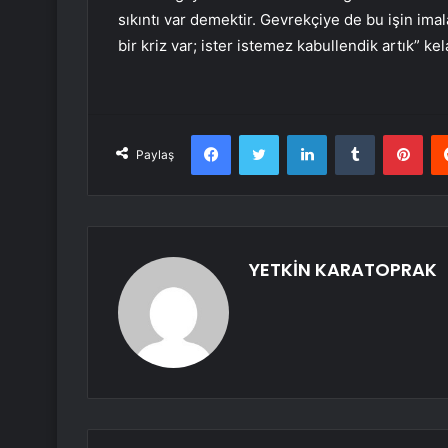
sıkıntı var demektir. Gevrekçiye de bu işin ima
bir kriz var; ister istemez kabullendik artık” ke
Facebook
Twitter
LinkedIn
Tumblr
Pint
Paylaş
YETKİN KARATOPRAK