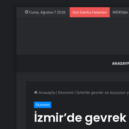
Altın mad
Cuma, Ağustos 7 2026
Son Dakika Haberleri
ANASAY
Anasayfa
/
Ekonomi
/
İzmir’de gevrek ve boyozun yen
Ekonomi
İzmir’de gevrek