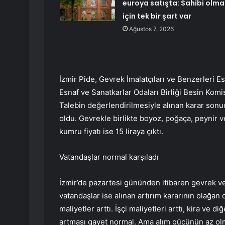
euroya satışta: Sahibi olma
için tek bir şart var
Ağustos 7, 2026
İzmir Pide, Gevrek İmalatçıları ve Benzerleri E
Esnaf ve Sanatkarlar Odaları Birliği Besin Komi
Talebin değerlendirilmesiyle alınan karar sonuc
oldu. Gevrekle birlikte boyoz, poğaça, peynir ve
kumru fiyatı ise 15 liraya çıktı.
Vatandaşlar normal karşıladı
İzmir’de pazartesi gününden itibaren gevrek ve
vatandaşlar ise alınan artırım kararının olağa
maliyetler arttı. İşçi maliyetleri arttı, kira ve d
artması gayet normal. Ama alım gücünün az ol