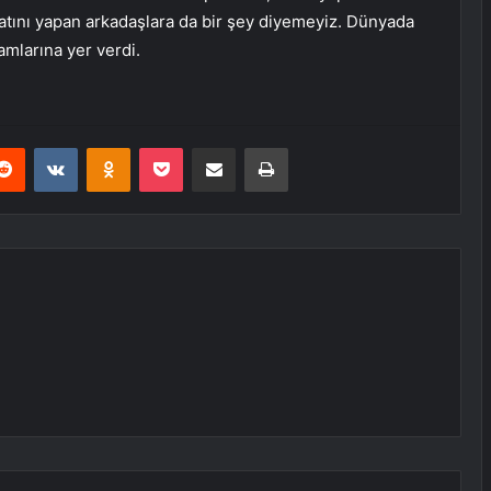
latını yapan arkadaşlara da bir şey diyemeyiz. Dünyada
lamlarına yer verdi.
erest
Reddit
VKontakte
Odnoklassniki
Pocket
E-Posta ile paylaş
Yazdır