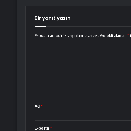
Bir yanıt yazın
E-posta adresiniz yayınlanmayacak.
Gerekli alanlar
*
i
Y
o
r
u
m
*
Ad
*
E-posta
*