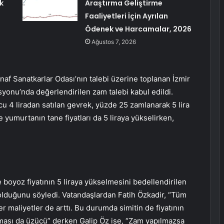
k
Araştırma Geliştirme
Faaliyetleri İçin Ayrılan
Ödenek ve Harcamalar, 2026
Ağustos 7, 2026
snaf Sanatkarlar Odası’nın talebi üzerine toplanan İzmir
syonu’nda değerlendirilen zam talebi kabul edildi.
u 4 liradan satılan gevrek, yüzde 25 zamlanarak 5 lira
 yumurtanın tane fiyatları da 5 liraya yükselirken,
 boyoz fiyatının 5 liraya yükselmesini bedellendirilen
n olduğunu söyledi. Vatandaşlardan Fatih Özkadir, “Tüm
iğer maliyetler de arttı. Bu durumda simitin de fiyatının
ması da üzücü” derken Galip Öz ise, “Zam yapılmazsa