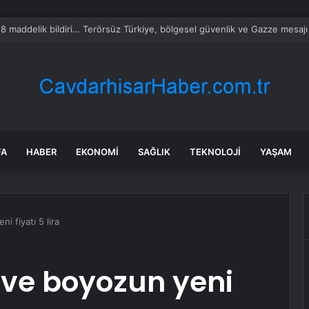
alyalı dev tesis 1 euroya satışta: Sahibi olmak için tek bir şart var
FA
HABER
EKONOMI
SAĞLIK
TEKNOLOJI
YAŞAM
i fiyatı 5 lira
 ve boyozun yeni