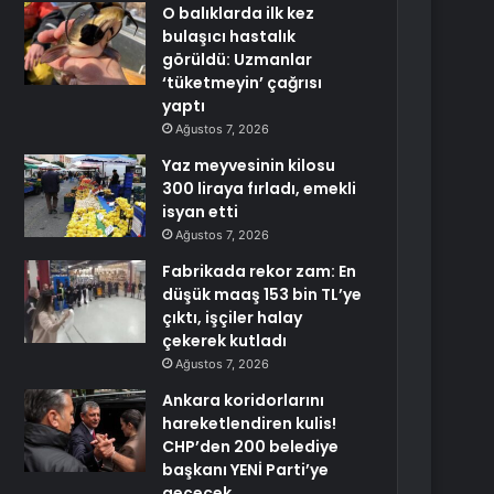
O balıklarda ilk kez
bulaşıcı hastalık
görüldü: Uzmanlar
‘tüketmeyin’ çağrısı
yaptı
Ağustos 7, 2026
Yaz meyvesinin kilosu
300 liraya fırladı, emekli
isyan etti
Ağustos 7, 2026
Fabrikada rekor zam: En
düşük maaş 153 bin TL’ye
çıktı, işçiler halay
çekerek kutladı
Ağustos 7, 2026
Ankara koridorlarını
hareketlendiren kulis!
CHP’den 200 belediye
başkanı YENİ Parti’ye
geçecek