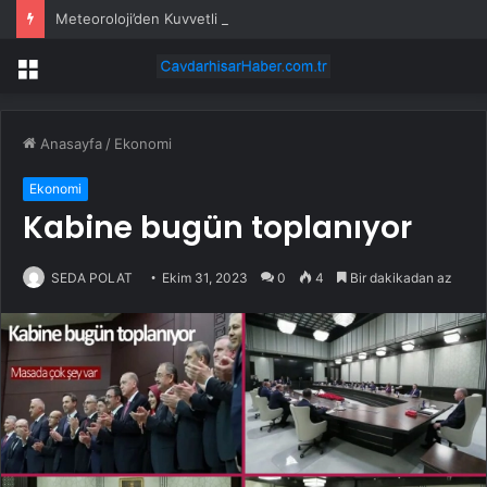
Meteoroloji’den Kuvvetli Rüzgar ve Sağanak Uyarısı
Menü
Anasayfa
/
Ekonomi
Ekonomi
Kabine bugün toplanıyor
SEDA POLAT
Ekim 31, 2023
0
4
Bir dakikadan az