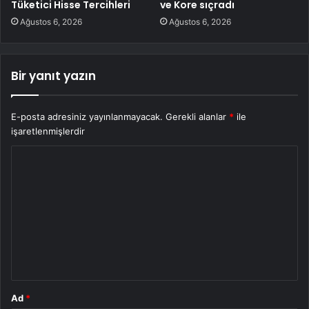
Tüketici Hisse Tercihleri
ve Kore sıçradı
Ağustos 6, 2026
Ağustos 6, 2026
Bir yanıt yazın
E-posta adresiniz yayınlanmayacak.
Gerekli alanlar
*
ile
işaretlenmişlerdir
Y
o
r
u
m
*
Ad
*