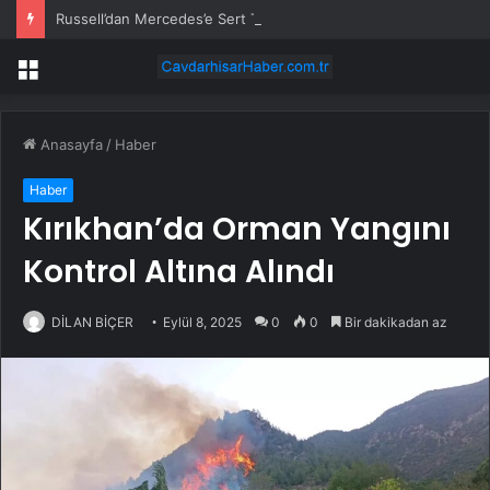
Russell’dan Mercedes’e Sert Tepki: ‘Kabul Edilemez’
Menü
Anasayfa
/
Haber
Haber
Kırıkhan’da Orman Yangını
Kontrol Altına Alındı
DİLAN BİÇER
Eylül 8, 2025
0
0
Bir dakikadan az