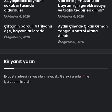
24 yaşındaki Reyhan’ı
Vali Aktaş: “Huzurlu bir
sokak ortasında
bayram için gerekli asayiş
öldürdüler
ve trafik tedbirleri alındı”
Ağustos 6, 2026
Ağustos 6, 2026
Çiftçinin borcu 1.4 trilyonu
Aydın Çine’de Çıkan Orman
aştı, hayvanlar icrada
Yangını Kontrol Altına
Alındı
Ağustos 5, 2026
Ağustos 5, 2026
Bir yanıt yazın
E-posta adresiniz yayınlanmayacak.
Gerekli alanlar
*
ile
işaretlenmişlerdir
Y
o
r