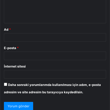
u
m
*
Ad
*
E-posta
*
İnternet sitesi
Daha sonraki yorumlarımda kullanılması için adım, e-posta
adresim ve site adresim bu tarayıcıya kaydedilsin.