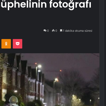
şüphelinin fotoğrafı
0
0
1 dakika okuma süresi
VKontakte
Odnoklassniki
Pocket