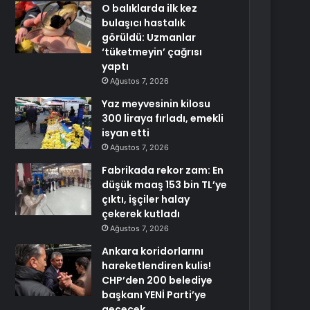
O balıklarda ilk kez
bulaşıcı hastalık
görüldü: Uzmanlar
‘tüketmeyin’ çağrısı
yaptı
Ağustos 7, 2026
Yaz meyvesinin kilosu
300 liraya fırladı, emekli
isyan etti
Ağustos 7, 2026
Fabrikada rekor zam: En
düşük maaş 153 bin TL’ye
çıktı, işçiler halay
çekerek kutladı
Ağustos 7, 2026
Ankara koridorlarını
hareketlendiren kulis!
CHP’den 200 belediye
başkanı YENİ Parti’ye
geçecek