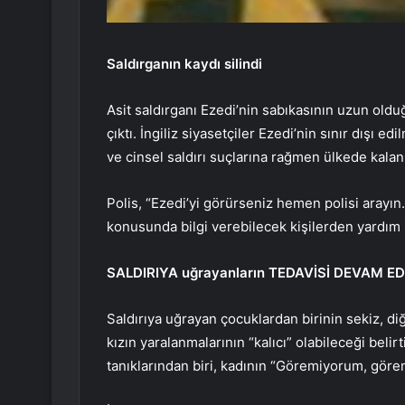
Saldırganın kaydı silindi
Asit saldırganı Ezedi’nin sabıkasının uzun old
çıktı. İngiliz siyasetçiler Ezedi’nin sınır dışı e
ve cinsel saldırı suçlarına rağmen ülkede kala
Polis, “Ezedi’yi görürseniz hemen polisi arayın.
konusunda bilgi verebilecek kişilerden yardım i
SALDIRIYA uğrayanların TEDAVİSİ DEVAM E
Saldırıya uğrayan çocuklardan birinin sekiz, di
kızın yaralanmalarının “kalıcı” olabileceği beli
tanıklarından biri, kadının “Göremiyorum, göre