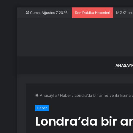
Altın mad
Cuma, Ağustos 7 2026
Son Dakika Haberleri
ANASAY
Anasayfa
/
Haber
/
Londra’da bir anne ve iki kızına 
Haber
Londra’da bir an