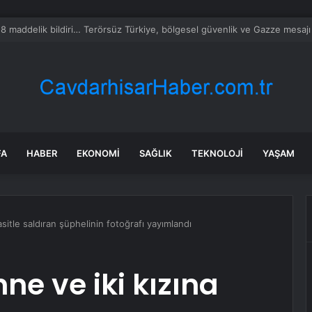
alyalı dev tesis 1 euroya satışta: Sahibi olmak için tek bir şart var
FA
HABER
EKONOMI
SAĞLIK
TEKNOLOJI
YAŞAM
asitle saldıran şüphelinin fotoğrafı yayımlandı
ne ve iki kızına