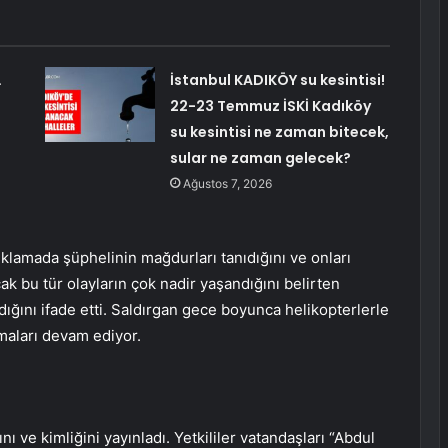
…
İstanbul KADIKÖY su kesintisi!
22-23 Temmuz İSKİ Kadıköy
su kesintisi ne zaman bitecek,
sular ne zaman gelecek?
Ağustos 7, 2026
klamada şüphelinin mağdurları tanıdığını ve onları
cak bu tür olayların çok nadir yaşandığını belirten
ığını ifade etti. Saldırgan gece boyunca helikopterlerle
maları devam ediyor.
nı ve kimliğini yayınladı. Yetkililer vatandaşları “Abdul