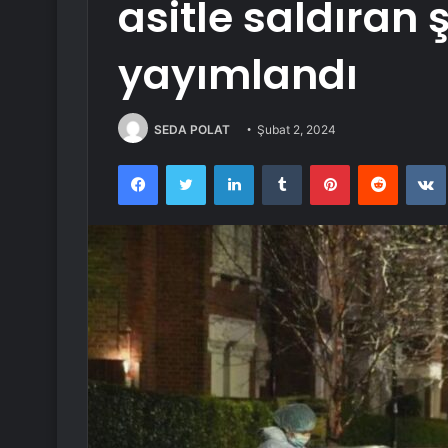
asitle saldıran 
yayımlandı
SEDA POLAT
Şubat 2, 2024
Facebook
Twitter
LinkedIn
Tumblr
Pinterest
Reddit