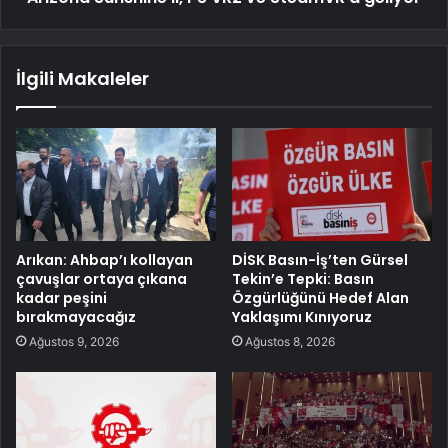
İlgili Makaleler
Arıkan: Ahbap’ı kollayan
DİSK Basın-İş’ten Gürsel
çavuşlar ortaya çıkana
Tekin’e Tepki: Basın
kadar peşini
Özgürlüğünü Hedef Alan
bırakmayacağız
Yaklaşımı Kınıyoruz
Ağustos 9, 2026
Ağustos 8, 2026