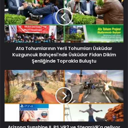
Ata Tohumlarının Yerli Tohumları Üsküdar
Kuzguncuk Bahçesi'nde Üsküdar Fidan Dikim
Şenliğinde Toprakla Buluştu
Arizona Sunshine II, PS VR2 ve SteamVR'a geliyor