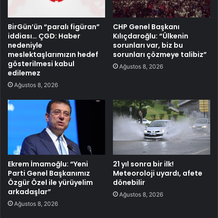
BirGün’ün “paralı figüran”
CHP Genel Başkanı
iddiası… ÇGD: Haber
Kılıçdaroğlu: “Ülkenin
nedeniyle
sorunları var, biz bu
meslektaşlarımızın hedef
sorunları çözmeye talibiz”
gösterilmesi kabul
Ağustos 8, 2026
edilemez
Ağustos 8, 2026
Ekrem İmamoğlu: “Yeni
21 yıl sonra bir ilk!
Parti Genel Başkanımız
Meteoroloji uyardı, afete
Özgür Özel ile yürüyelim
dönebilir
arkadaşlar”
Ağustos 8, 2026
Ağustos 8, 2026