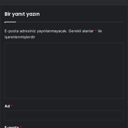
Bir yanıt yazın
E-posta adresiniz yayınlanmayacak.
Gerekli alanlar
*
ile
işaretlenmişlerdir
Y
o
r
u
m
*
Ad
*
E-posta
*