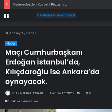
Meteoroloji’den Kuvvetli Rüzgar ve Sağanak Uyarısı
Menü
Anasayfa
/
Haber
Haber
Maçı Cumhurbaşkanı
Erdoğan İstanbul’da,
Kılıçdaroğlu ise Ankara’da
oynayacak.
YETKİN KARATOPRAK
Haziran 17, 2023
0
6
1 dakika okuma süresi