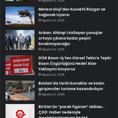
Ağustos 9, 2026
Meteoroloji’den Kuvvetli Rüzgar ve
Sağanak Uyarısı
Ağustos 9, 2026
Arıkan: Ahbap’ı kollayan çavuşlar
ortaya çıkana kadar peşini
bırakmayacağız
Ağustos 9, 2026
DİSK Basın-İş’ten Gürsel Tekin’e Tepki:
Basın Özgürlüğünü Hedef Alan
Yaklaşımı Kınıyoruz
Ağustos 8, 2026
Buldan’da tarihi konaklar ve kadın
girişimciler turizme kazandırılıyor
Ağustos 8, 2026
BirGün’ün “paralı figüran” iddiası…
ÇGD: Haber nedeniyle
meslektaşlarımızın hedef