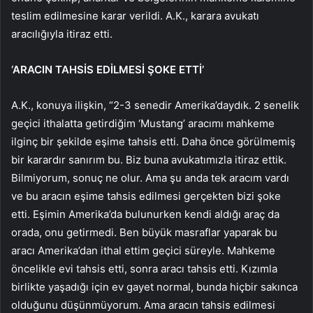
teslim edilmesine karar verildi. A.K., karara avukatı
aracılığıyla itiraz etti.
‘ARACIN TAHSİS EDİLMESİ ŞOKE ETTİ’
A.K., konuya ilişkin, “2-3 senedir Amerika’daydık. 2 senelik
geçici ithalatta getirdiğim ‘Mustang’ aracımı mahkeme
ilginç bir şekilde eşime tahsis etti. Daha önce görülmemiş
bir karardır sanırım bu. Biz buna avukatımızla itiraz ettik.
Bilmiyorum, sonuç ne olur. Ama şu anda tek aracım vardı
ve bu aracın eşime tahsis edilmesi gerçekten bizi şoke
etti. Eşimin Amerika’da bulunurken kendi aldığı araç da
orada, onu getirmedi. Ben büyük masraflar yaparak bu
aracı Amerika’dan ithal ettim geçici süreyle. Mahkeme
öncelikle evi tahsis etti, sonra aracı tahsis etti. Kızımla
birlikte yaşadığı için ev gayet normal, bunda hiçbir sakınca
olduğunu düşünmüyorum. Ama aracın tahsis edilmesi