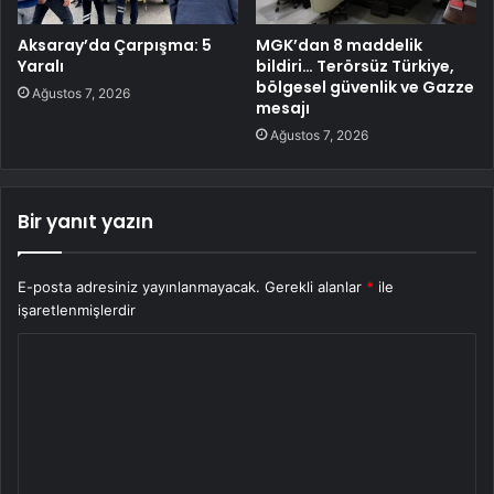
Aksaray’da Çarpışma: 5
MGK’dan 8 maddelik
Yaralı
bildiri… Terörsüz Türkiye,
bölgesel güvenlik ve Gazze
Ağustos 7, 2026
mesajı
Ağustos 7, 2026
Bir yanıt yazın
E-posta adresiniz yayınlanmayacak.
Gerekli alanlar
*
ile
işaretlenmişlerdir
Y
o
r
u
m