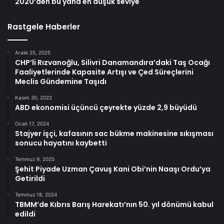
2020’den bu yana en düşük seviye
Rastgele Haberler
Aralık 25, 2025
CHP’li Rızvanoğlu, Silivri Danamandıra’daki Taş Ocağı
Faaliyetlerinde Kapasite Artışı ve Çed Süreçlerini
Meclis Gündemine Taşıdı
Kasım 30, 2022
ABD ekonomisi üçüncü çeyrekte yüzde 2,9 büyüdü
Ocak 17, 2024
Stajyer işçi, kafasının sac bükme makinesine sıkışması
sonucu hayatını kaybetti
Temmuz 9, 2025
Şehit Piyade Uzman Çavuş Kani Obi’nin Naaşı Ordu’ya
Getirildi
Temmuz 18, 2024
TBMM’de Kıbrıs Barış Harekatı’nın 50. yıl dönümü kabul
edildi