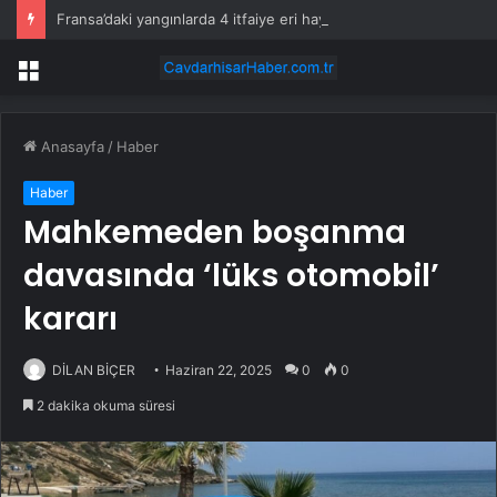
Fransa’daki yangınlarda 4 itfaiye eri hayatını kaybetti
Menü
Anasayfa
/
Haber
Haber
Mahkemeden boşanma
davasında ‘lüks otomobil’
kararı
DİLAN BİÇER
Haziran 22, 2025
0
0
2 dakika okuma süresi