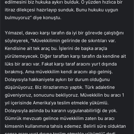
edilmesini biz hukuka aykırı bulduk. O yüzden hızlıca bir
itiraz dilekçesi hazırlayıp sunduk. Bunu hukuku uygun
bulmuyoruz” diye konuştu.
Yılmazel, davacı karşı tarafın da iyi bir görevde çalıştığını
söyleyerek, “Müvekkilimin gelirinde de sıkıntıları var.
Kendisine ait tek araç bu. İşlerini de başka araçla
yürütemeyecek. Diğer taraftan karşı tarafın da kendine ait
lüks bir aracı var. Fakat karşı taraf aracını yurt dışında
bırakmış. Ama müvekkilim kendi aracını alıp gelmiş.
Dolayısıyla hakkaniyete aykırı bir durum olduğunu
düşünüyoruz. Biz itirazlarımızı yaptık. Türk adaletine
güveniyoruz, sonucunu bekliyoruz. Müvekkilin bu aracı 1
yıl içerisinde Amerika’ya teslim etmekle yükümlü.
Dolayısıyla aslında bu kararın uygulanabilirliği de yok.
Gümrük mevzuatı gelince müvekkilim zaten bu aracı
kimsenin kullanımına tahsis edemez. Belirli süre olduktan
sonra aracı yurt dışına teslim etmekle yükümlü” dedi.