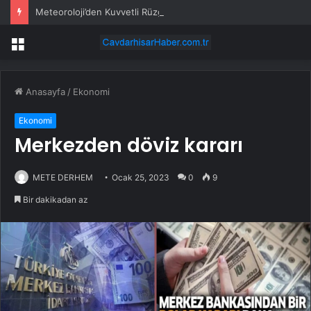
Meteoroloji’den Kuvvetli Rüzgar ve Sağanak Uyarısı
Menü
Anasayfa
/
Ekonomi
Ekonomi
Merkezden döviz kararı
METE DERHEM
Ocak 25, 2023
0
9
Bir dakikadan az