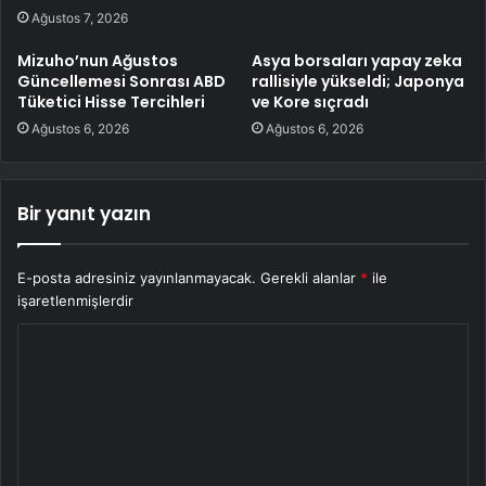
Ağustos 7, 2026
Mizuho’nun Ağustos
Asya borsaları yapay zeka
Güncellemesi Sonrası ABD
rallisiyle yükseldi; Japonya
Tüketici Hisse Tercihleri
ve Kore sıçradı
Ağustos 6, 2026
Ağustos 6, 2026
Bir yanıt yazın
E-posta adresiniz yayınlanmayacak.
Gerekli alanlar
*
ile
işaretlenmişlerdir
Y
o
r
u
m