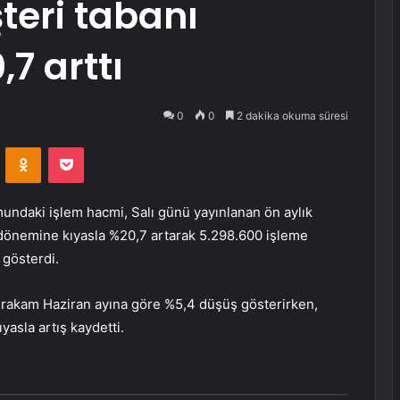
teri tabanı
7 arttı
0
0
2 dakika okuma süresi
VKontakte
Odnoklassniki
Pocket
mundaki işlem hacmi, Salı günü yayınlanan ön aylık
 dönemine kıyasla %20,7 artarak 5.298.600 işleme
 gösterdi.
 rakam Haziran ayına göre %5,4 düşüş gösterirken,
asla artış kaydetti.