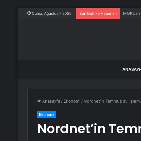
Altın mad
Cuma, Ağustos 7 2026
Son Dakika Haberleri
ANASAY
Anasayfa
/
Ekonomi
/
Nordnet’in Temmuz ayı işlemle
Ekonomi
Nordnet’in Temm