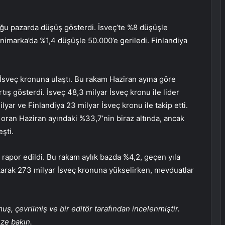
oğu pazarda düşüş gösterdi. İsveç’te %8 düşüşle
nimarka’da %1,4 düşüşle 50.000’e geriledi. Finlandiya
İsveç kronuna ulaştı. Bu rakam Haziran ayına göre
ış gösterdi. İsveç 48,3 milyar İsveç kronu ile lider
yar ve Finlandiya 23 milyar İsveç kronu ile takip etti.
 oran Haziran ayındaki %33,7’nin biraz altında, ancak
şti.
k rapor edildi. Bu rakam aylık bazda %4,2, geçen yıla
rtarak 273 milyar İsveç kronuna yükselirken, mevduatlar
, çevrilmiş ve bir editör tarafından incelenmiştir.
üze bakın.