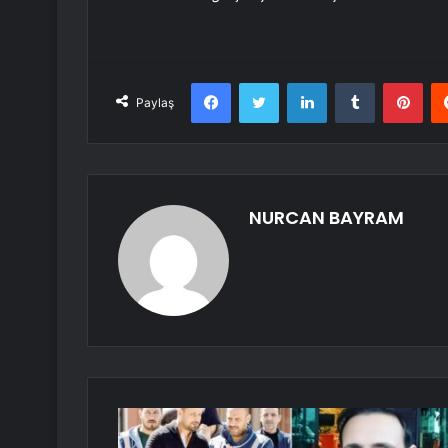
Facebook
Twitter
LinkedIn
Tumblr
Pint
Paylaş
NURCAN BAYRAM