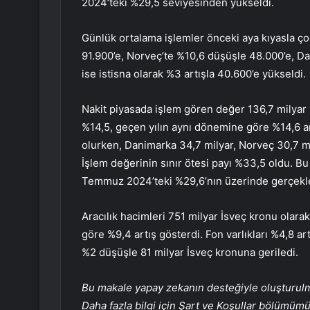
2024’teki %29,5 seviyesinden yükseldi.
Günlük ortalama işlemler önceki aya kıyasla ç
91.900’e, Norveç’te %10,6 düşüşle 48.000’e, Da
ise istisna olarak %3 artışla 40.600’e yükseldi.
Nakit piyasada işlem gören değer 136,7 milyar 
%14,5, geçen yılın aynı dönemine göre %14,6 art
olurken, Danimarka 34,7 milyar, Norveç 30,7 mil
İşlem değerinin sınır ötesi payı %33,5 oldu. Bu
Temmuz 2024’teki %29,6’nın üzerinde gerçekle
Aracılık hacimleri 751 milyar İsveç kronu olara
göre %9,4 artış gösterdi. Fon varlıkları %4,8 a
%2 düşüşle 81 milyar İsveç kronuna geriledi.
Bu makale yapay zekanın desteğiyle oluşturulmuş
Daha fazla bilgi için Şart ve Koşullar bölümüm