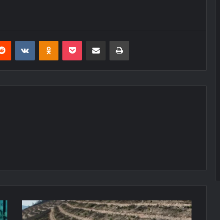
erest
Reddit
VKontakte
Odnoklassniki
Pocket
E-Posta ile paylaş
Yazdır