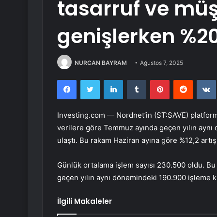
tasarruf ve müş
genişlerken %20,
NURCAN BAYRAM
Ağustos 7, 2025
Facebook
Twitter
LinkedIn
Tumblr
Pinterest
Reddit
Investing.com — Nordnet’in (ST:
SAVE
) platfor
verilere göre Temmuz ayında geçen yılın aynı
ulaştı. Bu rakam Haziran ayına göre %12,2 artış
Günlük ortalama işlem sayısı 230.500 oldu. Bu
geçen yılın aynı dönemindeki 190.900 işleme kıy
İlgili Makaleler