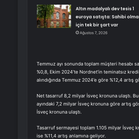
Altın madalyalı dev tesis 1
euroya satışta: Sahibi olma
için tek bir şart var
Ağustos 7, 2026
Temmuz ayı sonunda toplam müşteri hesabı sayı
%0,8, Ekim 2024’te Nordnet’in teminatsız kred
alındığında Temmuz 2024’e göre %12,4 artış gös
Net tasarruf 8,2 milyar İsveç kronuna ulaştı. B
ayındaki 7,2 milyar İsveç kronuna göre artış gös
İsveç kronuna ulaştı.
Tasarruf sermayesi toplam 1.105 milyar İsveç k
ise %11,4 artış anlamına geliyor.