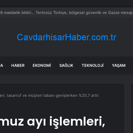
alyalı dev tesis 1 euroya satışta: Sahibi olmak için tek bir şart var
FA
HABER
EKONOMI
SAĞLIK
TEKNOLOJI
YAŞAM
ri, tasarruf ve müşteri tabanı genişlerken %20,7 arttı
uz ayı işlemleri,