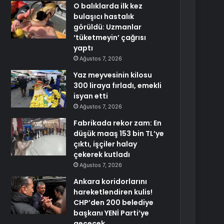
O balıklarda ilk kez
bulaşıcı hastalık
görüldü: Uzmanlar
‘tüketmeyin’ çağrısı
yaptı
Ağustos 7, 2026
Yaz meyvesinin kilosu
300 liraya fırladı, emekli
isyan etti
Ağustos 7, 2026
Fabrikada rekor zam: En
düşük maaş 153 bin TL’ye
çıktı, işçiler halay
çekerek kutladı
Ağustos 7, 2026
Ankara koridorlarını
hareketlendiren kulis!
CHP’den 200 belediye
başkanı YENİ Parti’ye
geçecek