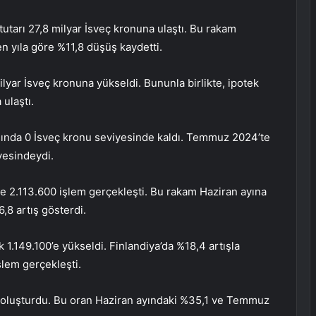
tutarı 27,8 milyar İsveç kronuna ulaştı. Bu rakam
n yıla göre %11,8 düşüş kaydetti.
ilyar İsveç kronuna yükseldi. Bununla birlikte, ipotek
 ulaştı.
asında 0 İsveç kronu seviyesinde kaldı. Temmuz 2024’te
yesindeydi.
’te 2.113.600 işlem gerçekleşti. Bu rakam Haziran ayına
,8 artış gösterdi.
 1.149.100’e yükseldi. Finlandiya’da %18,4 artışla
şlem gerçekleşti.
ini oluşturdu. Bu oran Haziran ayındaki %35,1 ve Temmuz