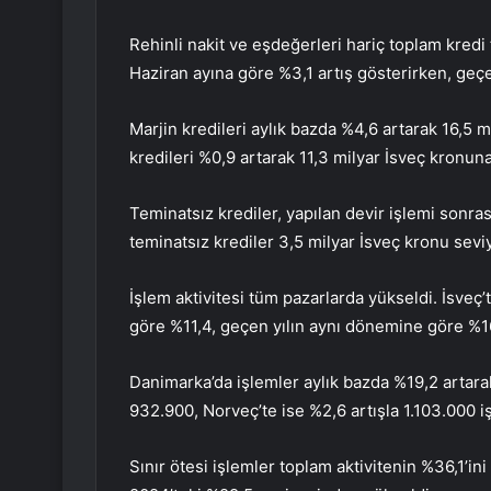
Rehinli nakit ve eşdeğerleri hariç toplam kredi 
Haziran ayına göre %3,1 artış gösterirken, geçe
Marjin kredileri aylık bazda %4,6 artarak 16,5 m
kredileri %0,9 artarak 11,3 milyar İsveç kronuna
Teminatsız krediler, yapılan devir işlemi sonr
teminatsız krediler 3,5 milyar İsveç kronu sevi
İşlem aktivitesi tüm pazarlarda yükseldi. İsveç
göre %11,4, geçen yılın aynı dönemine göre %16
Danimarka’da işlemler aylık bazda %19,2 artarak
932.900, Norveç’te ise %2,6 artışla 1.103.000 i
Sınır ötesi işlemler toplam aktivitenin %36,1’