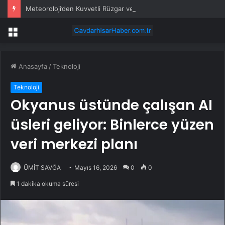
Meteoroloji’den Kuvvetli Rüzgar ve Sağanak Uyarısı
Menü
Anasayfa
/
Teknoloji
Teknoloji
Okyanus üstünde çalışan AI
üsleri geliyor: Binlerce yüzen
veri merkezi planı
ÜMİT SAVĞA
Mayıs 16, 2026
0
0
1 dakika okuma süresi