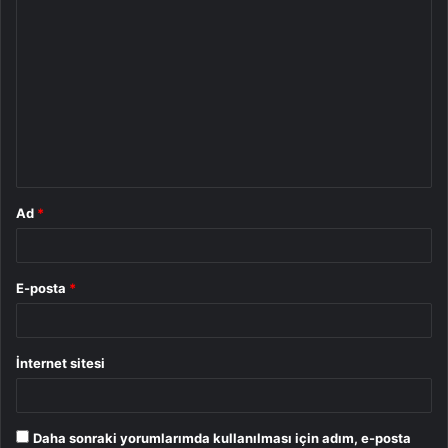
Y
o
r
u
m
*
Ad
*
E-posta
*
İnternet sitesi
Daha sonraki yorumlarımda kullanılması için adım, e-posta