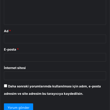
u
m
*
Ad
*
E-posta
*
İnternet sitesi
Daha sonraki yorumlarımda kullanılması için adım, e-posta
adresim ve site adresim bu tarayıcıya kaydedilsin.