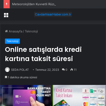
Meteoroloji’den Kuvvetli Rüzgar ve Sağanak Uyarısı
Menü
Anasayfa
/
Teknoloji
Teknoloji
Online satışlarda kredi
kartına taksit süresi
SEDA POLAT
Temmuz 22, 2023
0
11
1 dakika okuma süresi