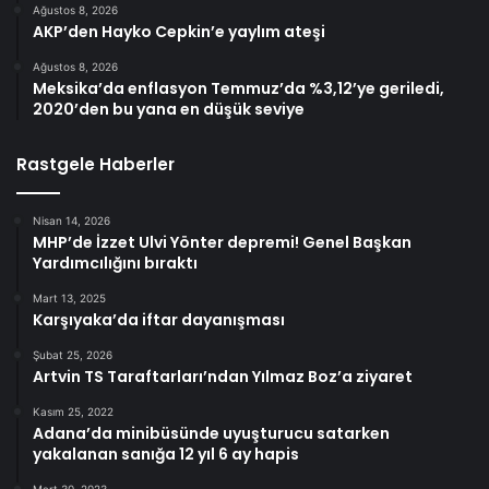
Ağustos 8, 2026
AKP’den Hayko Cepkin’e yaylım ateşi
Ağustos 8, 2026
Meksika’da enflasyon Temmuz’da %3,12’ye geriledi,
2020’den bu yana en düşük seviye
Rastgele Haberler
Nisan 14, 2026
MHP’de İzzet Ulvi Yönter depremi! Genel Başkan
Yardımcılığını bıraktı
Mart 13, 2025
Karşıyaka’da iftar dayanışması
Şubat 25, 2026
Artvin TS Taraftarları’ndan Yılmaz Boz’a ziyaret
Kasım 25, 2022
Adana’da minibüsünde uyuşturucu satarken
yakalanan sanığa 12 yıl 6 ay hapis
Mart 30, 2023