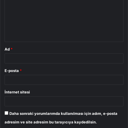
r
u
m
*
Ad
*
E-posta
*
İnternet sitesi
Daha sonraki yorumlarımda kullanılması için adım, e-posta
adresim ve site adresim bu tarayıcıya kaydedilsin.