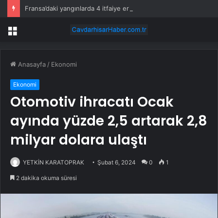
Fransa’daki yangınlarda 4 itfaiye eri hayatını kaybetti
Menü
Anasayfa
/
Ekonomi
Ekonomi
Otomotiv ihracatı Ocak
ayında yüzde 2,5 artarak 2,8
milyar dolara ulaştı
YETKİN KARATOPRAK
Şubat 6, 2024
0
1
2 dakika okuma süresi