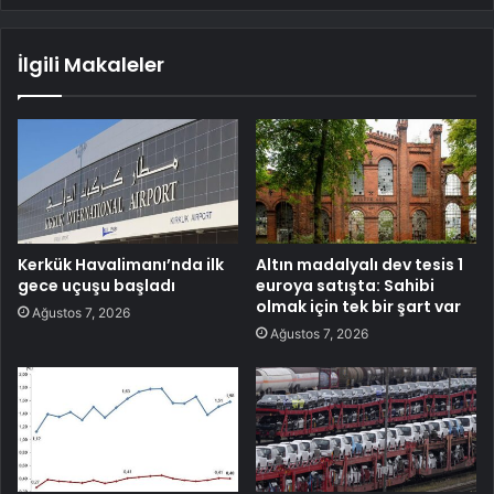
İlgili Makaleler
Kerkük Havalimanı’nda ilk
Altın madalyalı dev tesis 1
gece uçuşu başladı
euroya satışta: Sahibi
olmak için tek bir şart var
Ağustos 7, 2026
Ağustos 7, 2026