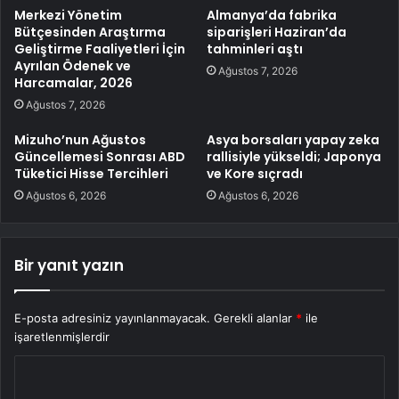
Merkezi Yönetim
Almanya’da fabrika
Bütçesinden Araştırma
siparişleri Haziran’da
Geliştirme Faaliyetleri İçin
tahminleri aştı
Ayrılan Ödenek ve
Ağustos 7, 2026
Harcamalar, 2026
Ağustos 7, 2026
Mizuho’nun Ağustos
Asya borsaları yapay zeka
Güncellemesi Sonrası ABD
rallisiyle yükseldi; Japonya
Tüketici Hisse Tercihleri
ve Kore sıçradı
Ağustos 6, 2026
Ağustos 6, 2026
Bir yanıt yazın
E-posta adresiniz yayınlanmayacak.
Gerekli alanlar
*
ile
işaretlenmişlerdir
Y
o