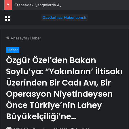
Fransa’daki yangınlarda 4 itfaiye eri hayatını kaybetti
Menü
Anasayfa
/
Haber
Haber
Özgür Özel’den Bakan
Soylu’ya: “Yakınların’ İltisakı
Üzerinden Bir Cadı Avı, Bir
Operasyon Niyetindeysen
Önce Türkiye’nin Lahey
Büyükelçiliği’ne…