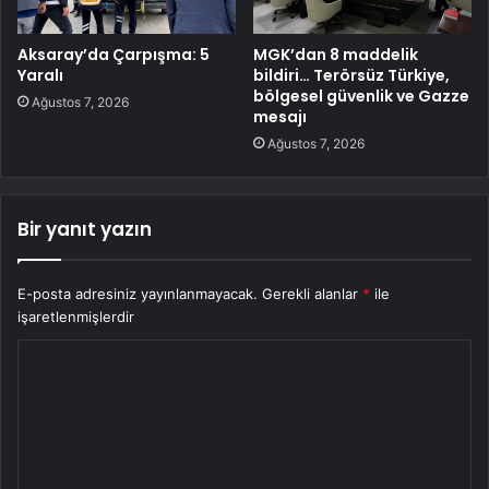
Aksaray’da Çarpışma: 5
MGK’dan 8 maddelik
Yaralı
bildiri… Terörsüz Türkiye,
bölgesel güvenlik ve Gazze
Ağustos 7, 2026
mesajı
Ağustos 7, 2026
Bir yanıt yazın
E-posta adresiniz yayınlanmayacak.
Gerekli alanlar
*
ile
işaretlenmişlerdir
Y
o
r
u
m