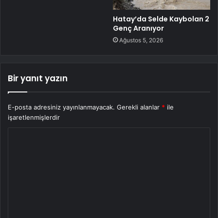
Hatay’da Selde Kaybolan 2
Genç Aranıyor
Ağustos 5, 2026
Bir yanıt yazın
E-posta adresiniz yayınlanmayacak.
Gerekli alanlar
*
ile
işaretlenmişlerdir
Y
o
r
u
m
*