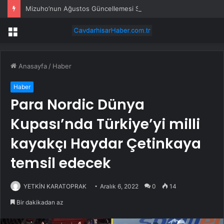
Mizuho’nun Ağustos Güncellemesi Sonrası ABD Tüketici Hisse Tercihleri
Menü
Anasayfa
/
Haber
Haber
Para Nordic Dünya
Kupası’nda Türkiye’yi milli
kayakçı Haydar Çetinkaya
temsil edecek
YETKİN KARATOPRAK
Aralık 6, 2022
0
14
Bir dakikadan az