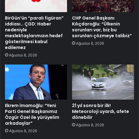
BirGün’ün “paralı figüran”
CHP Genel Başkanı
iddiası… ÇGD: Haber
Kılıçdaroğlu: “Ülkenin
nedeniyle
sorunları var, biz bu
meslektaşlarımızın hedef
sorunları çözmeye talibiz”
gösterilmesi kabul
Ağustos 8, 2026
edilemez
Ağustos 8, 2026
Ekrem İmamoğlu: “Yeni
21 yıl sonra bir ilk!
Parti Genel Başkanımız
Meteoroloji uyardı, afete
Özgür Özel ile yürüyelim
dönebilir
arkadaşlar”
Ağustos 8, 2026
Ağustos 8, 2026