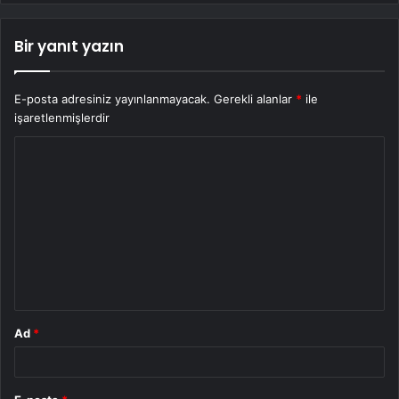
Bir yanıt yazın
E-posta adresiniz yayınlanmayacak.
Gerekli alanlar
*
ile
işaretlenmişlerdir
Y
o
r
u
m
*
Ad
*