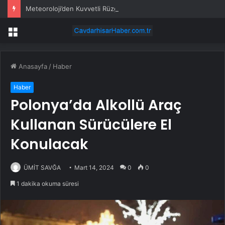
Meteoroloji’den Kuvvetli Rüzgar ve Sağanak Uyarısı
Menü
Anasayfa
/
Haber
Haber
Polonya’da Alkollü Araç
Kullanan Sürücülere El
Konulacak
ÜMİT SAVĞA
Mart 14, 2024
0
0
1 dakika okuma süresi