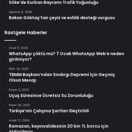
Söke’de Kurban Bayramı Trafik Yoğunluğu
Ağustos 6, 2026
Bakan Göktaş’tan çeyiz ve evlilik desteği vurgusu
Rastgele Haberler
Ocak 9, 2026
WhatsApp çöktü mü? 7 Ocak WhatsApp Web’e neden
girilmiyor?
Ekim 30, 2025
TBMM Başkanı’ndan Sındırgı Depremi İçin Geçmiş
Olsun Mesajı
Kasım 3, 2025
Uçuş Süresince Ücretsiz Su Zorunluluğu
Nisan 30, 2025
Türkiye’nin Çalışma Şartları Eleştirildi
Aralık 12, 2024
Ramazan, kayınvalidesinin 20 bin TL borcu için
öldürülmüş