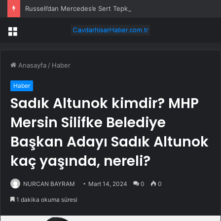
Russell’dan Mercedes’e Sert Tepki: ‘Kabul Edilemez’
Menü
Anasayfa
/
Haber
Haber
Sadık Altunok kimdir? MHP
Mersin Silifke Belediye
Başkan Adayı Sadık Altunok
kaç yaşında, nereli?
NURCAN BAYRAM
Mart 14, 2024
0
0
1 dakika okuma süresi