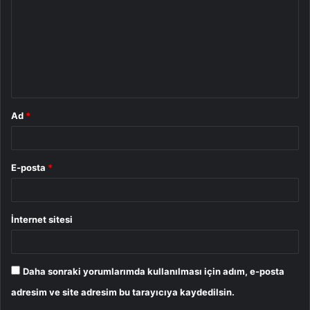
r
u
m
*
Ad
*
E-posta
*
İnternet sitesi
Daha sonraki yorumlarımda kullanılması için adım, e-posta
adresim ve site adresim bu tarayıcıya kaydedilsin.