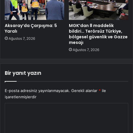
Aksaray’da Çarpışma: 5
MGK’dan 8 maddelik
Yaralı
bildiri… Terörsüz Türkiye,
bölgesel güvenlik ve Gazze
Ağustos 7, 2026
mesajı
Ağustos 7, 2026
Bir yanıt yazın
E-posta adresiniz yayınlanmayacak.
Gerekli alanlar
*
ile
işaretlenmişlerdir
Y
o
r