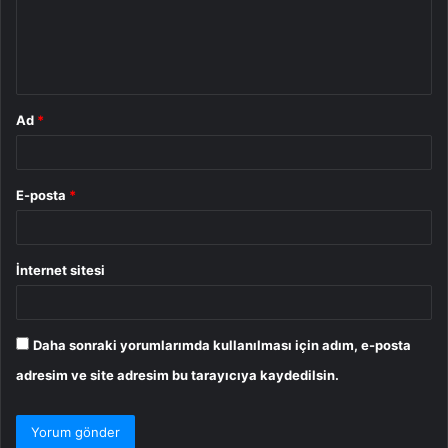
u
m
*
Ad
*
E-posta
*
İnternet sitesi
Daha sonraki yorumlarımda kullanılması için adım, e-posta
adresim ve site adresim bu tarayıcıya kaydedilsin.