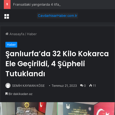
Fransa’daki yangınlarda 4 itfaiye eri hayatını kaybetti
Menü
Anasayfa
/
Haber
Haber
Şanlıurfa’da 32 Kilo Kokarca
Ele Geçirildi, 4 Şüpheli
Tutuklandı
SEMİH KAYMAN KÖSE
Temmuz 21, 2023
0
11
Bir dakikadan az