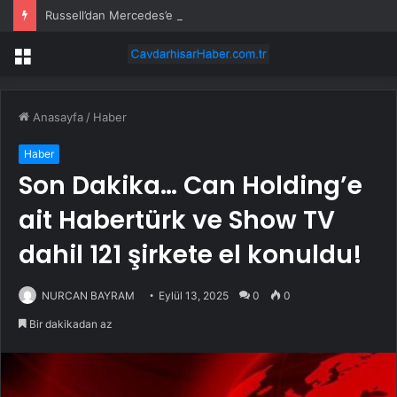
Russell’dan Mercedes’e Sert Tepki: ‘Kabul Edilemez’
Menü
Anasayfa
/
Haber
Haber
Son Dakika… Can Holding’e
ait Habertürk ve Show TV
dahil 121 şirkete el konuldu!
NURCAN BAYRAM
Eylül 13, 2025
0
0
Bir dakikadan az