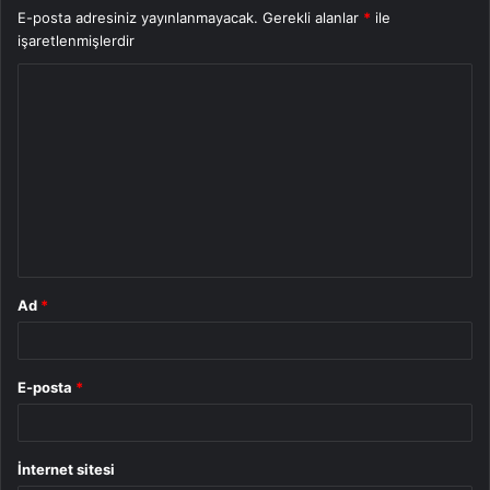
E-posta adresiniz yayınlanmayacak.
Gerekli alanlar
*
ile
işaretlenmişlerdir
Y
o
r
u
m
*
Ad
*
E-posta
*
İnternet sitesi