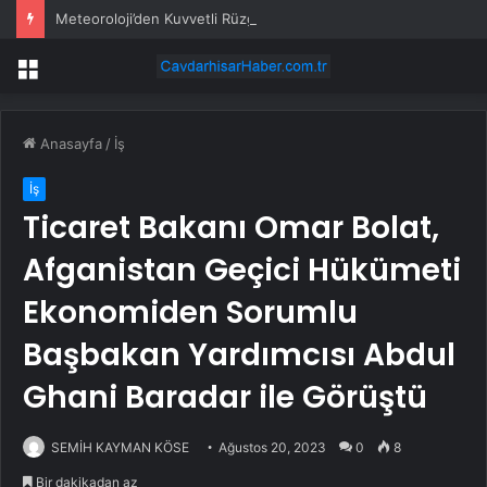
Meteoroloji’den Kuvvetli Rüzgar ve Sağanak Uyarısı
Menü
Anasayfa
/
İş
İş
Ticaret Bakanı Omar Bolat,
Afganistan Geçici Hükümeti
Ekonomiden Sorumlu
Başbakan Yardımcısı Abdul
Ghani Baradar ile Görüştü
SEMİH KAYMAN KÖSE
Ağustos 20, 2023
0
8
Bir dakikadan az