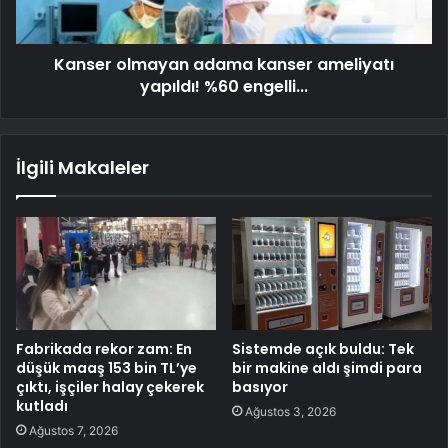
Kanser olmayan adama kanser ameliyatı
yapıldı! %60 engelli...
İlgili Makaleler
Fabrikada rekor zam: En
Sistemde açık buldu: Tek
düşük maaş 153 bin TL’ye
bir makine aldı şimdi para
çıktı, işçiler halay çekerek
basıyor
kutladı
Ağustos 3, 2026
Ağustos 7, 2026