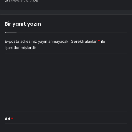
Temmuz 26, 2026
Bir yanıt yazın
E-posta adresiniz yayınlanmayacak.
Gerekli alanlar
*
ile
işaretlenmişlerdir
Y
o
r
u
m
*
Ad
*