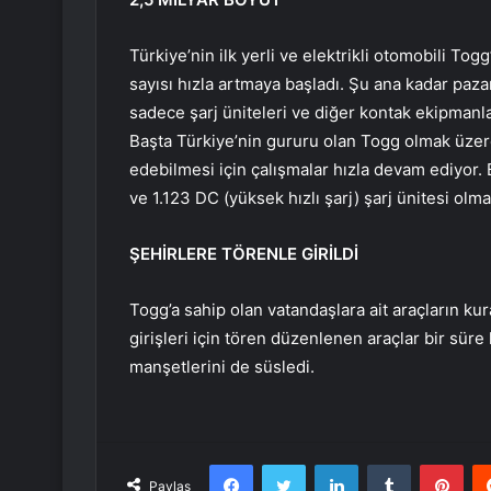
Türkiye’nin ilk yerli ve elektrikli otomobili Togg
sayısı hızla artmaya başladı. Şu ana kadar pazar
sadece şarj üniteleri ve diğer kontak ekipmanlar
Başta Türkiye’nin gururu olan Togg olmak üzere 
edebilmesi için çalışmalar hızla devam ediyor.
ve 1.123 DC (yüksek hızlı şarj) şarj ünitesi olm
ŞEHİRLERE TÖRENLE GİRİLDİ
Togg’a sahip olan vatandaşlara ait araçların kur
girişleri için tören düzenlenen araçlar bir süre
manşetlerini de süsledi.
Facebook
Twitter
LinkedIn
Tumblr
Pint
Paylaş