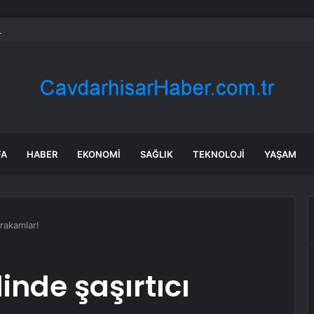
a’daki yangınlarda 4 itfaiye eri hayatını kaybetti
FA
HABER
EKONOMI
SAĞLIK
TEKNOLOJI
YAŞAM
 rakamlar!
inde şaşırtıcı