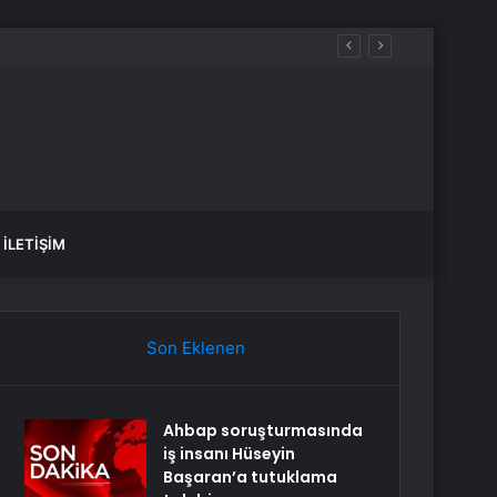
İLETIŞIM
Son Eklenen
Ahbap soruşturmasında
iş insanı Hüseyin
Başaran’a tutuklama