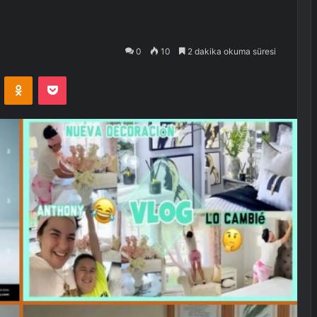
0
10
2 dakika okuma süresi
VKontakte
Odnoklassniki
Pocket