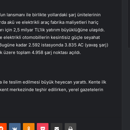
’un lansmanı ile birlikte yollardaki şarj ünitelerinin
da akü ve elektrikli araç fabrika maliyetleri hariç
ı için 2,5 milyar TL’lik yatırım büyüklüğüne ulaşıldı.
elektrikli otomobillerin kesintisiz güçle seyahat
 Bugüne kadar 2.592 istasyonda 3.835 AC (yavaş şarj)
ak üzere toplam 4.958 şarj noktası açıldı.
a ile teslim edilmesi büyük heyecan yarattı. Kente ilk
 kent merkezinde teşhir edilirken, yerel gazetelerin
erest
Reddit
VKontakte
Odnoklassniki
Pocket
E-Posta ile paylaş
Yazdır