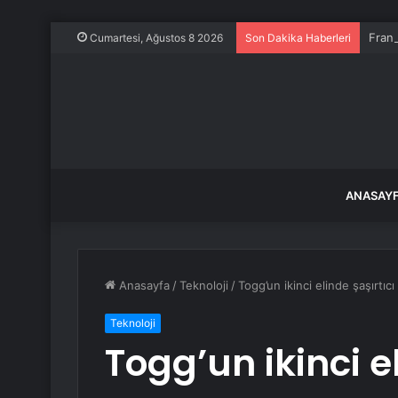
Frans
Cumartesi, Ağustos 8 2026
Son Dakika Haberleri
ANASAY
Anasayfa
/
Teknoloji
/
Togg’un ikinci elinde şaşırtıcı
Teknoloji
Togg’un ikinci el