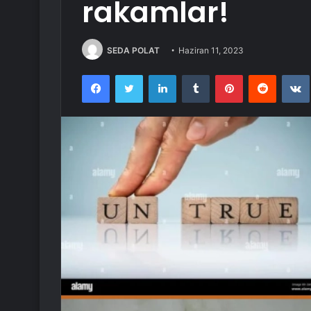
rakamlar!
SEDA POLAT
Haziran 11, 2023
Facebook
Twitter
LinkedIn
Tumblr
Pinterest
Reddit