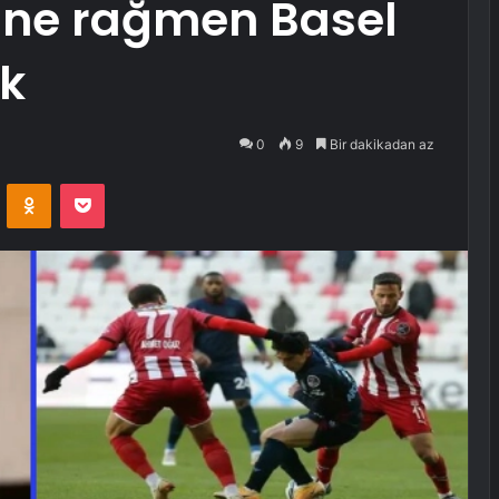
ine rağmen Basel
k
0
9
Bir dakikadan az
VKontakte
Odnoklassniki
Pocket