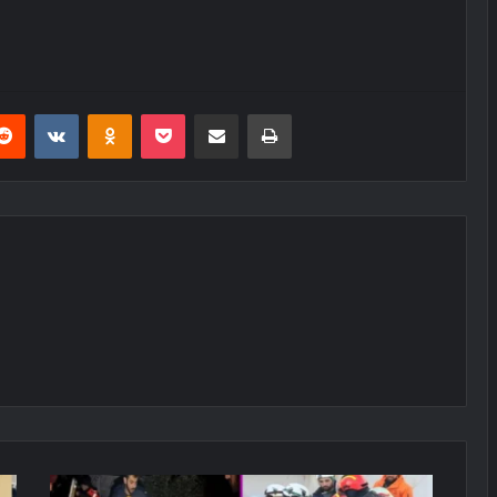
erest
Reddit
VKontakte
Odnoklassniki
Pocket
E-Posta ile paylaş
Yazdır