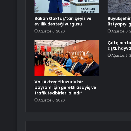
Bakan Göktaş’tan çeyiz ve
Büyükşehir,
evlilik desteği vurgusu
üstyapıyı 
Ağustos 6, 2026
Ağustos 6, 
Çiftçinin b
aştı, hayv
Ağustos 5, 
Vali Aktaş: “Huzurlu bir
bayram için gerekli asayiş ve
trafik tedbirleri alındı”
Ağustos 6, 2026