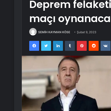
Deprem felaket
maçı oynanaca
SEMİH KAYMAN KÖSE
Şubat 9, 2023
Facebook
Twitter
LinkedIn
Tumblr
Pinterest
Reddit