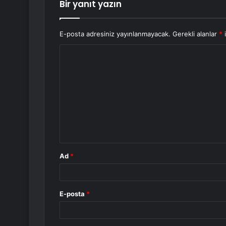
Bir yanıt yazın
E-posta adresiniz yayınlanmayacak.
Gerekli alanlar
*
i
Y
o
r
u
m
*
Ad
*
E-posta
*