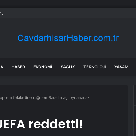
ll’dan Mercedes’e Sert Tepki: ‘Kabul Edilemez’
FA
HABER
EKONOMI
SAĞLIK
TEKNOLOJI
YAŞAM
Deprem felaketine rağmen Basel maçı oynanacak
EFA reddetti!