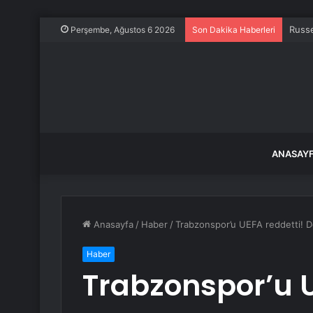
Russe
Perşembe, Ağustos 6 2026
Son Dakika Haberleri
ANASAY
Anasayfa
/
Haber
/
Trabzonspor’u UEFA reddetti! 
Haber
Trabzonspor’u U