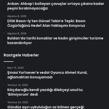
Arıkan: Ahbap’ı kollayan çavuşlar ortaya çıkana kadar
peşini bırakmayacağız
Ağustos 8, 2026
DİSK Basın-İş’ten Gürsel Tekin’e Tepki: Basın
Özgürlüğünü Hedef Alan Yaklaşımı Kınıyoruz
Ağustos 8, 2026
Buldan’da tarihi konaklar ve kadın girişimciler turizme
kazandırılıyor
Rastgele Haberler
Mart 15, 2025
Şinasi Yurtsever’e veda! Oyuncu Ahmet Kural,
ağlamaktan konuşamadı
Temmuz 14, 2026
Kılıçdaroğlu kendi yazdığı dilekçeyi unuttu;
‘Bilmiyorum’ dedi
Temmuz 24, 2025
Gündüz aşırı uykululuğun az bilinen gerçeği: