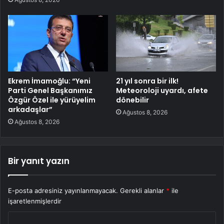
Ekrem İmamoğlu: “Yeni
21 yıl sonra bir ilk!
Parti Genel Başkanımız
Meteoroloji uyardı, afete
Özgür Özel ile yürüyelim
dönebilir
arkadaşlar”
Ağustos 8, 2026
Ağustos 8, 2026
Bir yanıt yazın
E-posta adresiniz yayınlanmayacak.
Gerekli alanlar
*
ile
işaretlenmişlerdir
Y