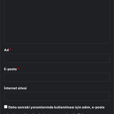
o
r
u
m
*
Ad
*
E-posta
*
İnternet sitesi
Daha sonraki yorumlarımda kullanılması için adım, e-posta