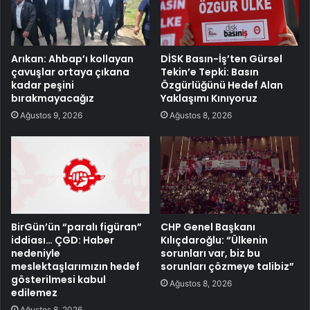
Arıkan: Ahbap’ı kollayan
DİSK Basın-İş’ten Gürsel
çavuşlar ortaya çıkana
Tekin’e Tepki: Basın
kadar peşini
Özgürlüğünü Hedef Alan
bırakmayacağız
Yaklaşımı Kınıyoruz
Ağustos 9, 2026
Ağustos 8, 2026
BirGün’ün “paralı figüran”
CHP Genel Başkanı
iddiası… ÇGD: Haber
Kılıçdaroğlu: “Ülkenin
nedeniyle
sorunları var, biz bu
meslektaşlarımızın hedef
sorunları çözmeye talibiz”
gösterilmesi kabul
Ağustos 8, 2026
edilemez
Ağustos 8, 2026