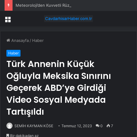
Meteoroloji’den Kuvvetli Rüzgar ve Sağanak Uyarısı
Menü
Anasayfa
/
Haber
Haber
Türk Annenin Küçük
Oğluyla Meksika Sınırını
Geçerek ABD’ye Girdiği
Video Sosyal Medyada
Tartışıldı
SEMİH KAYMAN KÖSE
Temmuz 12, 2023
0
7
Bir dakikadan az